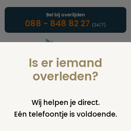
Bel bij overlijden
088 - 848 82 27
(24/7)
Is er iemand
Landelijke uitvaartonderneming
overleden?
Nieuws
Wij helpen je direct.
Eén telefoontje is voldoende.
U bent hier:
home
nieuws & agenda
nieuws
rouwpost ruim
twee keer duurder