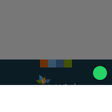
Landelijke uitvaartonderneming. Al meer dan 20
jaar uw vertrouwde partner voor een waardig
afscheid.