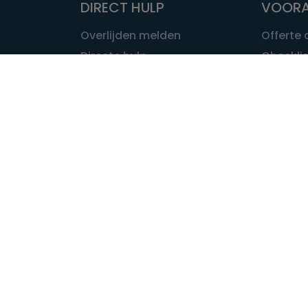
DIRECT HULP
VOORA
Overlijden melden
Offerte
Directe hulp
Checklis
Intakeformulier
Wat kost
Eerste 24 uur
Uitvaart 
Overlijden buitenland
Onze ui
Lokale uitvaart
OVER U
INFORMATIE & ADVIES
Wie is Ui
Infotheek
Contac
Vraag een expert
Redactie
Bedrijvengids
Redacti
Tarieven crematoria
Onze me
Nieuws & agenda