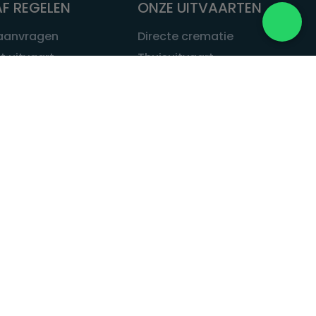
F REGELEN
ONZE UITVAARTEN
 aanvragen
Directe crematie
t uitvaart
Thuisuitvaart
 een uitvaart
Complete uitvaart
bij leven
Exclusieve uitvaart
tvaarten
Begrafenissen
Natuurbegrafenis
ITVAART.NL
Alle uitvaarten
tvaart.nl
t
 Uitvaart.nl
estatuut
rken