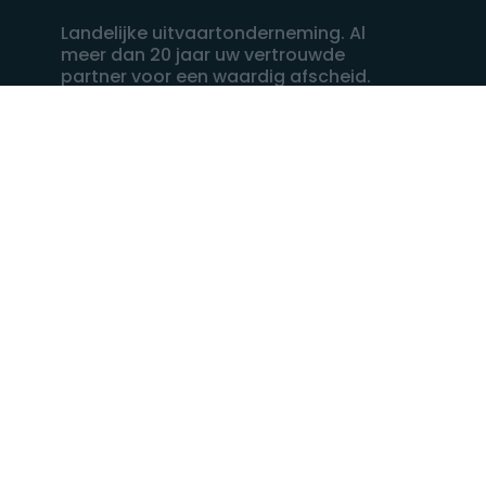
Landelijke uitvaartonderneming. Al
meer dan 20 jaar uw vertrouwde
partner voor een waardig afscheid.
088 - 848 82 27
24/7 bereikbaar, dag en nacht