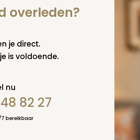
nd overleden?
n je direct.
je is voldoende.
l nu
848 82 27
4/7 bereikbaar