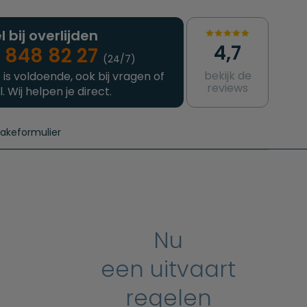
l bij overlijden
4,7
 848 82 27
(24/7)
bekijk de
 is voldoende, ook bij vragen of
reviews
l. Wij helpen je direct.
takeformulier
aanvragen
e crematie
Intakeformulier
Complete uitvaart
Contact
urzame uitvaart
Prijzen crematoria
Nu
een uitvaart
regelen