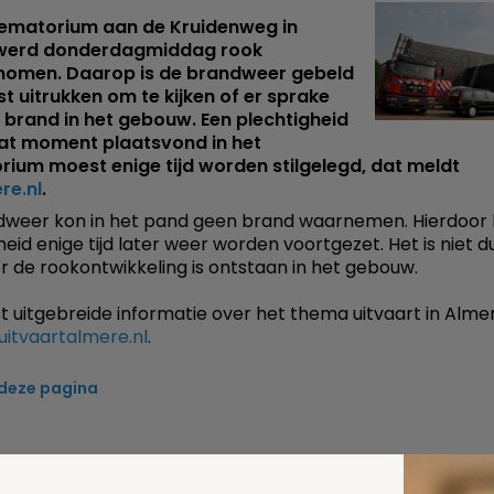
crematorium aan de Kruidenweg in
werd donderdagmiddag rook
omen. Daarop is de brandweer gebeld
t uitrukken om te kijken of er sprake
brand in het gebouw. Een plechtigheid
dat moment plaatsvond in het
ium moest enige tijd worden stilgelegd, dat meldt
re.nl
.
weer kon in het pand geen brand waarnemen. Hierdoor 
eid enige tijd later weer worden voortgezet. Het is niet du
 de rookontwikkeling is ontstaan in het gebouw.
 uitgebreide informatie over het thema uitvaart in Almer
itvaartalmere.nl
.
 deze pagina