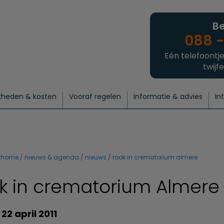
Be
088 -
Eén telefoontje
twijfe
kheden & kosten
Vooraf regelen
Informatie & advies
In
regelen
atie
 onze experts
hecklist uitvaart regelen
Waarom een uitvaart regelen?
Een laatste groet
Crematie regelen
Bedrijvengids
Intakeformulier
Thuisuitvaart crematie
Begrafenis regelen
Nieuws
Wensen vastleggen
Agenda
Offerte 
Intiem
Uitgebreid
Begrafenis Compleet
Natuurbegrafenis
Du
home
nieuws & agenda
nieuws
rook in crematorium almere
k in crematorium Almere
 22 april 2011