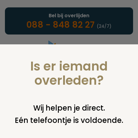
Bel bij overlijden
088 - 848 82 27
(24/7)
Is er iemand
Landelijke uitvaartonderneming
overleden?
Nieuws
Wij helpen je direct.
Eén telefoontje is voldoende.
U bent hier:
home
nieuws & agenda
nieuws
publiekslezing
op de essenhof