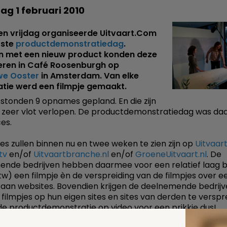
g 1 februari 2010
en vrijdag organiseerde Uitvaart.Com
rste
productdemonstratiedag
.
en met een nieuw product konden deze
eren in Café Roosenburgh op
we Ooster
in Amsterdam. Van elke
tie werd een filmpje gemaakt.
l stonden 9 opnames gepland. En die zijn
 zeer vlot verlopen. De productdemonstratiedag was d
es.
jes zullen binnen nu en twee weken te zien zijn op
Uitvaart
tv
en/of
Uitvaartbranche.nl
en/of
GroeneUitvaart.nl
. De
nde bedrijven hebben daarmee voor een relatief laag b
tw) een filmpje èn de verspreiding van de filmpjes over e
aan websites. Bovendien krijgen de deelnemende bedrijv
 filmpjes op hun eigen sites en sites van derden te verspr
e productdemonstratie op video voor een prikkie dus!