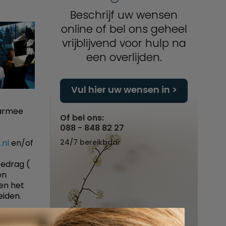
Beschrijf uw wensen
online of bel ons geheel
vrijblijvend voor hulp na
een overlijden.
Vul hier uw wensen in
aarmee
Of bel ons:
088 - 848 82 27
.nl
en/of
24/7 bereikbaar
edrag (
en
en het
eiden.