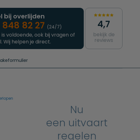
l bij overlijden
4,7
 848 82 27
(24/7)
bekijk de
 is voldoende, ook bij vragen of
reviews
l. Wij helpen je direct.
takeformulier
aanvragen
e crematie
Intakeformulier
Complete uitvaart
Contact
urzame uitvaart
Prijzen crematoria
erlopen
Nu
een uitvaart
regelen