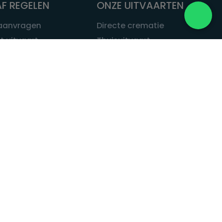
F REGELEN
ONZE UITVAARTEN
 aanvragen
Directe crematie
t uitvaart
Thuisuitvaart
 een uitvaart
Complete uitvaart
bij leven
Exclusieve uitvaart
tvaarten
Begrafenissen
Natuurbegrafenis
ITVAART.NL
Alle uitvaarten
tvaart.nl
t
 Uitvaart.nl
estatuut
rken