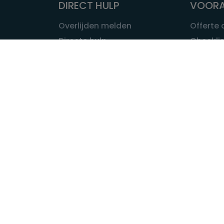
DIRECT HULP
VOORA
Overlijden melden
Offerte
Directe hulp
Checklis
Intakeformulier
Wat kost
Eerste 24 uur
Uitvaart 
Overlijden buitenland
Onze ui
Lokale uitvaart
OVER U
INFORMATIE & ADVIES
Wie is Ui
Infotheek
Contac
Vraag een expert
Redactie
Bedrijvengids
Redacti
Tarieven crematoria
Onze me
Nieuws & agenda