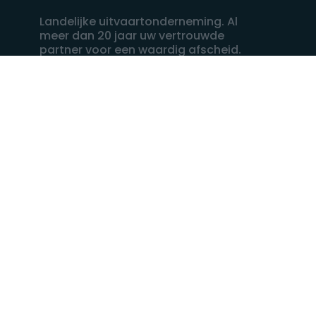
Landelijke uitvaartonderneming. Al
meer dan 20 jaar uw vertrouwde
partner voor een waardig afscheid.
088 - 848 82 27
24/7 bereikbaar, dag en nacht