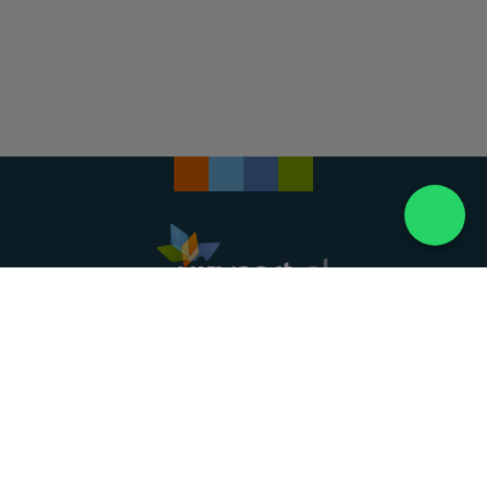
Landelijke uitvaartonderneming. Al meer dan 20
jaar uw vertrouwde partner voor een waardig
afscheid.
088 - 848 82 27
24/7 bereikbaar, dag en nacht