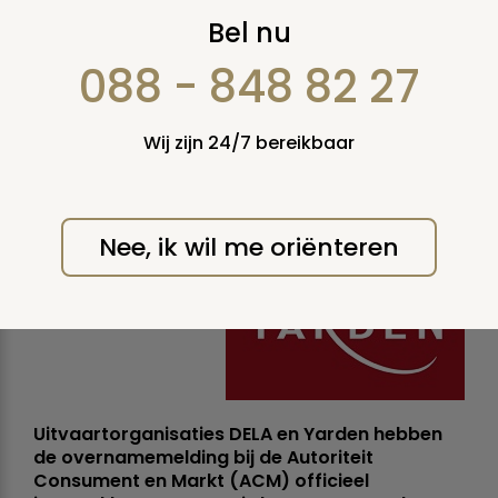
Overnamemelding
Bel nu
Yarden en DELA nu
088 - 848 82 27
ook formeel
Wij zijn 24/7 bereikbaar
ingetrokken
donderdag 22 oktober 2020
Nee, ik wil me oriënteren
Uitvaartorganisaties DELA en Yarden hebben
de overnamemelding bij de Autoriteit
Consument en Markt (ACM) officieel