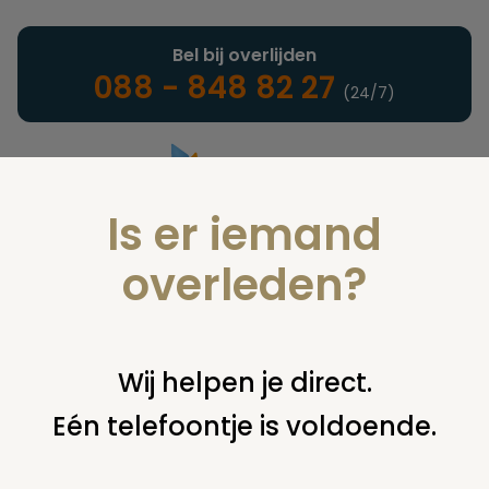
Bel bij overlijden
088 - 848 82 27
(24/7)
Is er iemand
Landelijke uitvaartonderneming
overleden?
Nieuws
Wij helpen je direct.
Eén telefoontje is voldoende.
U bent hier:
home
nieuws & agenda
nieuws
overnamemelding yarden en dela nu ook formeel ingetrokken