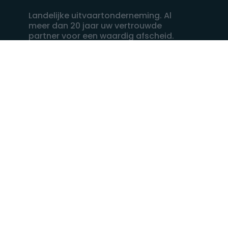
Landelijke uitvaartonderneming. Al
meer dan 20 jaar uw vertrouwde
partner voor een waardig afscheid.
088 - 848 82 27
24/7 bereikbaar, dag en nacht