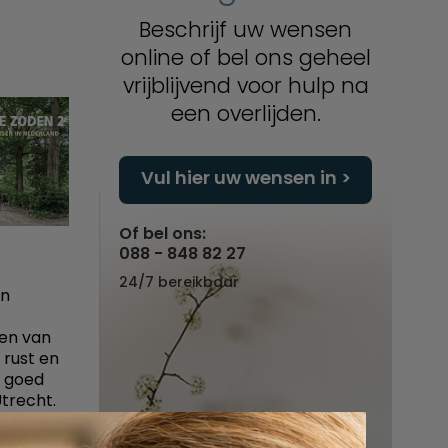
Beschrijf uw wensen
online of bel ons geheel
vrijblijvend voor hulp na
een overlijden.
Vul hier uw wensen in
Of bel ons:
088 - 848 82 27
24/7 bereikbaar
en
ven van
rust en
t goed
trecht.
e