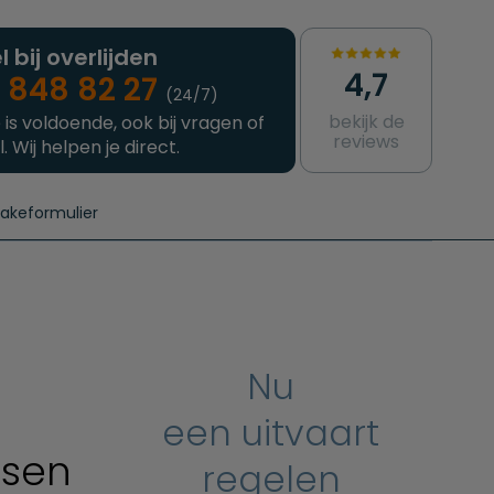
l bij overlijden
4,7
 848 82 27
(24/7)
bekijk de
 is voldoende, ook bij vragen of
reviews
l. Wij helpen je direct.
takeformulier
aanvragen
e crematie
Intakeformulier
Complete uitvaart
Contact
urzame uitvaart
Prijzen crematoria
Nu
een uitvaart
tsen
regelen