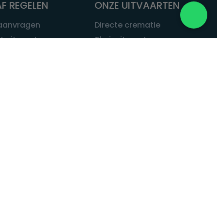
F REGELEN
ONZE UITVAARTEN
 aanvragen
Directe crematie
t uitvaart
Thuisuitvaart
 een uitvaart
Complete uitvaart
bij leven
Exclusieve uitvaart
tvaarten
Begrafenissen
Natuurbegrafenis
ITVAART.NL
Alle uitvaarten
tvaart.nl
t
 Uitvaart.nl
estatuut
rken