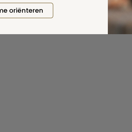
 deze pagina
 me oriënteren