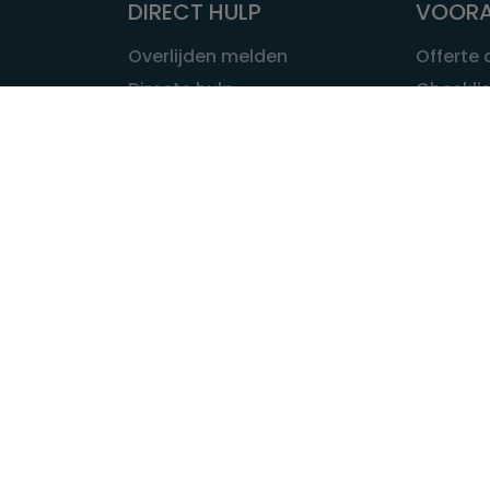
DIRECT HULP
VOORA
Overlijden melden
Offerte
Directe hulp
Checklis
Intakeformulier
Wat kost
Eerste 24 uur
Uitvaart 
Overlijden buitenland
Onze ui
Lokale uitvaart
OVER U
INFORMATIE & ADVIES
Wie is Ui
Infotheek
Contac
Vraag een expert
Redactie
Bedrijvengids
Redacti
Tarieven crematoria
Onze me
Nieuws & agenda