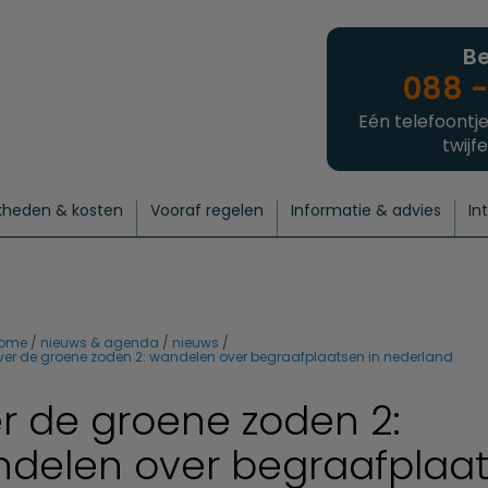
Be
088 -
Eén telefoontje
twijfe
kheden & kosten
Vooraf regelen
Informatie & advies
In
regelen
atie
 onze experts
hecklist uitvaart regelen
Waarom een uitvaart regelen?
Een laatste groet
Crematie regelen
Bedrijvengids
Intakeformulier
Thuisuitvaart crematie
Begrafenis regelen
Nieuws
Wensen vastleggen
Agenda
Offerte 
Intiem
Uitgebreid
Begrafenis Compleet
Natuurbegrafenis
Du
ome
nieuws & agenda
nieuws
ver de groene zoden 2: wandelen over begraafplaatsen in nederland
r de groene zoden 2:
delen over begraafplaa