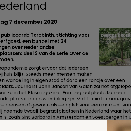
Nederland
ag 7 december 2020
publiceerde Terebinth, stichting voor
 erfgoed, een bundel met 24
ngen over Nederlandse
laatsen: deel 2 van de serie Over de
zoden.
napandemie zorgt ervoor dat iedereen
bij huis blijft. Steeds meer mensen maken
een wandeling in eigen stad of dorp een rondje over een
laats. Journalist John Jansen van Galen zei het afgelop
r zo in het Plusmagazine: ‘Een begraafplaats kan een
nde plek voor een wandeling zijn. Met fraaie bomen, gra
e mensen of gewoon als een plek voor een moment van 
 Hij noemde twaalf begraafplaatsen in Nederland waar he
 is, zoals Sint Barbara in Amsterdam en Soestbergen in U
s nodigt uit tot het maken van een wandeling op funerair