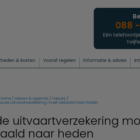
Be
088 -
Eén telefoontje
twijfe
kheden & kosten
Vooraf regelen
Informatie & advies
In
regelen
atie
 onze experts
hecklist uitvaart regelen
Waarom een uitvaart regelen?
Een laatste groet
Crematie regelen
Bedrijvengids
Intakeformulier
Thuisuitvaart crematie
Begrafenis regelen
Nieuws
Wensen vastleggen
Agenda
Offerte 
Intiem
Uitgebreid
Begrafenis Compleet
Natuurbegrafenis
Du
home
nieuws & agenda
nieuws
oude uitvaartverzekering moet vertaald naar heden
e uitvaartverzekering mo
taald naar heden