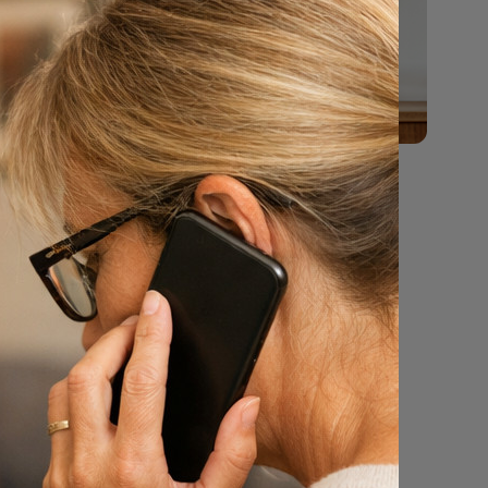
en van de
 bezwaar
gebracht
rgoed.
bedrag
 rest van