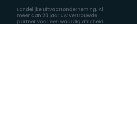
Landelijke uitvaartonderneming. Al
meer dan 20 jaar uw vertrouwde
partner voor een waardig afscheid.
088 - 848 82 27
24/7 bereikbaar, dag en nacht