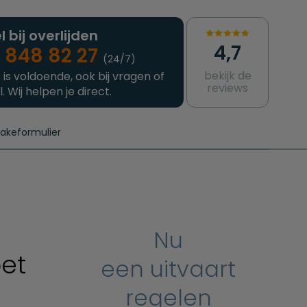
l bij overlijden
4,7
 848 82 27
(24/7)
bekijk de
 is voldoende, ook bij vragen of
reviews
l. Wij helpen je direct.
takeformulier
aanvragen
e crematie
Intakeformulier
Complete uitvaart
Contact
urzame uitvaart
Prijzen crematoria
Nu
et
een uitvaart
regelen