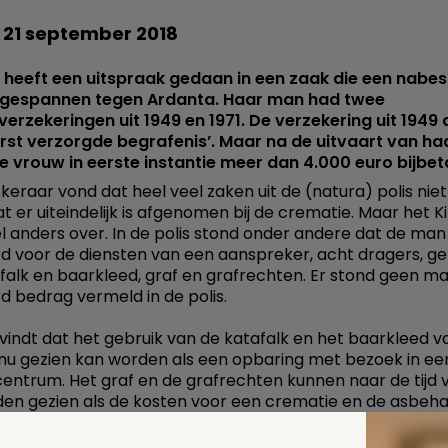
g 21 september 2018
d heeft een uitspraak gedaan in een zaak die een nabe
gespannen tegen Ardanta. Haar man had twee
verzekeringen uit 1949 en 1971. De verzekering uit 1949
erst verzorgde begrafenis’. Maar na de uitvaart van h
 vrouw in eerste instantie meer dan 4.000 euro bijbet
keraar vond dat heel veel zaken uit de (natura) polis niet
t er uiteindelijk is afgenomen bij de crematie. Maar het Ki
l anders over. In de polis stond onder andere dat de ma
d voor de diensten van een aanspreker, acht dragers, ge
falk en baarkleed, graf en grafrechten. Er stond geen 
d bedrag vermeld in de polis.
d vindt dat het gebruik van de katafalk en het baarkleed v
, nu gezien kan worden als een opbaring met bezoek in ee
centrum. Het graf en de grafrechten kunnen naar de tijd 
en gezien als de kosten voor een crematie en de asbeha
 was de overledene volgens het Kifid weldegelijk verzek
al zaken waar zijn weduwe een factuur voor ontving.