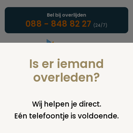
Bel bij overlijden
088 - 848 82 27
(24/7)
Is er iemand
Landelijke uitvaartonderneming
overleden?
Nieuws
Wij helpen je direct.
Eén telefoontje is voldoende.
U bent hier:
home
nieuws & agenda
nieuws
opening atelier
en uitvaartwinkel haarlem