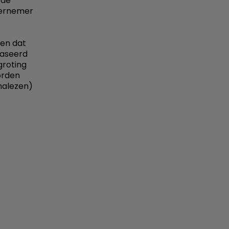
 de
dernemer
len dat
baseerd
groting
orden
 nalezen)