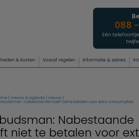
Be
088 -
Eén telefoontje
twijfe
kheden & kosten
Vooraf regelen
Informatie & advies
In
regelen
atie
 onze experts
hecklist uitvaart regelen
Waarom een uitvaart regelen?
Een laatste groet
Crematie regelen
Bedrijvengids
Intakeformulier
Thuisuitvaart crematie
Begrafenis regelen
Nieuws
Wensen vastleggen
Agenda
Offerte 
Intiem
Uitgebreid
Begrafenis Compleet
Natuurbegrafenis
Du
ome
nieuws & agenda
nieuws
mbudsman: nabestaande hoeft niet te betalen voor extra consumpties
udsman: Nabestaande
ft niet te betalen voor ex