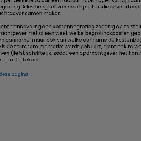
et per definitie zo dat een factuur nooit hoger kan zijn dan
groting. Alles hangt af van de afspraken die uitvaarton
achtgever samen maken.
ient aanbeveling een kostenbegroting zodanig op te stel
achtgever niet alleen weet welke begrotingsposten ge
een aanname, maar ook van welke aanname de kostenbe
 Als de term ‘pro memorie’ wordt gebruikt, dient ook te w
en (liefst schriftelijk, zodat een opdrachtgever het kan
 term betekent.
 deze pagina