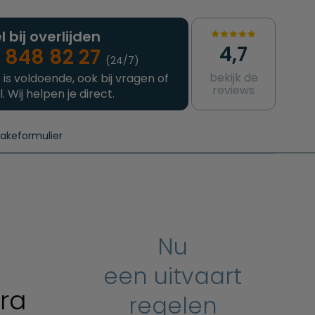
l bij overlijden
4,7
 848 82 27
(24/7)
bekijk de
 is voldoende, ook bij vragen of
reviews
l. Wij helpen je direct.
takeformulier
aanvragen
e crematie
Intakeformulier
Complete uitvaart
Contact
urzame uitvaart
Prijzen crematoria
Nu
een uitvaart
tra
regelen