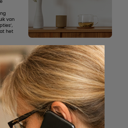
te
ing
uik van
ties’,
at het
emen in
t er
ten, ligt
eer van
mpties
doende
en waarop