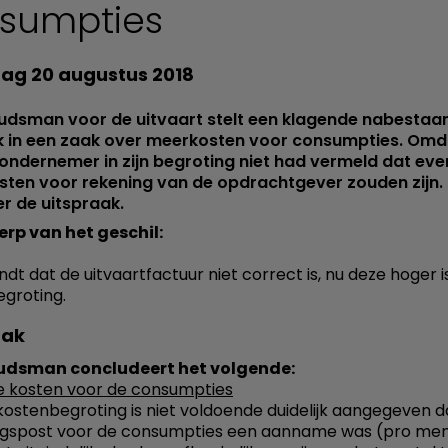
sumpties
g 20 augustus 2018
dsman voor de uitvaart stelt een klagende nabestaan
jk in een zaak over meerkosten voor consumpties. Omd
ondernemer in zijn begroting niet had vermeld dat eve
sten voor rekening van de opdrachtgever zouden zijn.
r de uitspraak.
rp van het geschil:
ndt dat de uitvaartfactuur niet correct is, nu deze hoger 
groting.
aak
dsman concludeert het volgende:
de kosten voor de consumpties
 kostenbegroting is niet voldoende duidelijk aangegeven d
ngspost voor de consumpties een aanname was (pro me