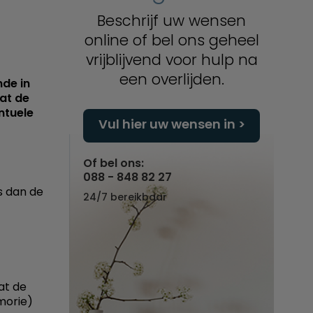
Beschrijf uw wensen
online of bel ons geheel
vrijblijvend voor hulp na
een overlijden.
de in
at de
ntuele
Vul hier uw wensen in
Of bel ons:
088 - 848 82 27
is dan de
24/7 bereikbaar
at de
morie)