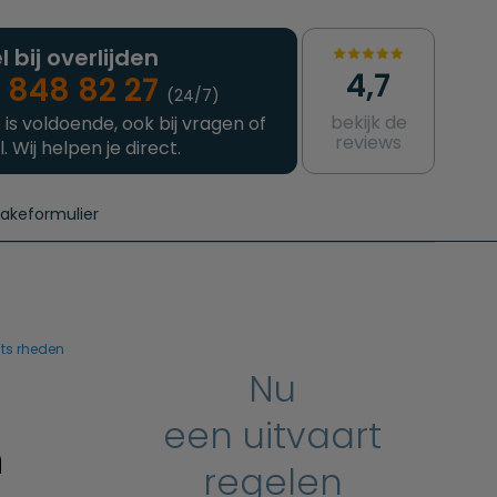
l bij overlijden
4,7
 848 82 27
(24/7)
bekijk de
 is voldoende, ook bij vragen of
reviews
l. Wij helpen je direct.
takeformulier
aanvragen
e crematie
Intakeformulier
Complete uitvaart
Contact
urzame uitvaart
Prijzen crematoria
ats rheden
Nu
een uitvaart
n
regelen