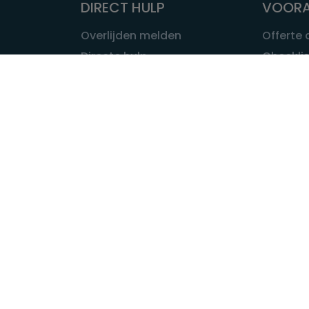
DIRECT HULP
VOORA
Overlijden melden
Offerte
Directe hulp
Checklis
Intakeformulier
Wat kost
Eerste 24 uur
Uitvaart 
Overlijden buitenland
Onze ui
Lokale uitvaart
OVER U
INFORMATIE & ADVIES
Wie is Ui
Infotheek
Contac
Vraag een expert
Redactie
Bedrijvengids
Redacti
Tarieven crematoria
Onze me
Nieuws & agenda