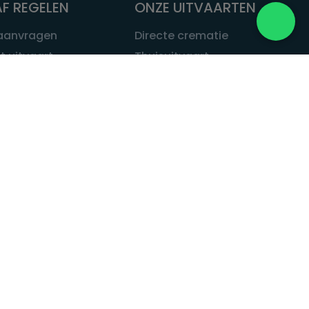
F REGELEN
ONZE UITVAARTEN
 aanvragen
Directe crematie
t uitvaart
Thuisuitvaart
 een uitvaart
Complete uitvaart
bij leven
Exclusieve uitvaart
tvaarten
Begrafenissen
Natuurbegrafenis
ITVAART.NL
Alle uitvaarten
tvaart.nl
t
 Uitvaart.nl
estatuut
rken