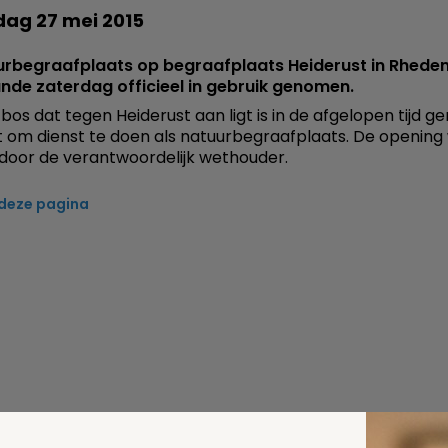
ag 27 mei 2015
urbegraafplaats op begraafplaats Heiderust in Rhede
nde zaterdag officieel in gebruik genomen.
bos dat tegen Heiderust aan ligt is in de afgelopen tijd g
om dienst te doen als natuurbegraafplaats. De opening
 door de verantwoordelijk wethouder.
 deze pagina