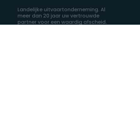
Landelijke uitvaartonderneming. Al
meer dan 20 jaar uw vertrouwde
partner voor een waardig afscheid.
088 - 848 82 27
24/7 bereikbaar, dag en nacht