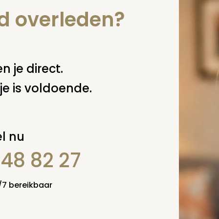
nd overleden?
n je direct.
je is voldoende.
l nu
848 82 27
4/7 bereikbaar