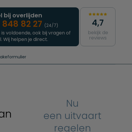
l bij overlijden
4,7
 848 82 27
(24/7)
bekijk de
 is voldoende, ook bij vragen of
reviews
l. Wij helpen je direct.
takeformulier
aanvragen
e crematie
Intakeformulier
Complete uitvaart
Contact
urzame uitvaart
Prijzen crematoria
Nu
van
een uitvaart
regelen