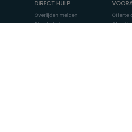
DIRECT HULP
VOORA
Overlijden melden
Offerte
Directe hulp
Checklis
Intakeformulier
Wat kost
Eerste 24 uur
Uitvaart 
Overlijden buitenland
Onze ui
Lokale uitvaart
OVER U
INFORMATIE & ADVIES
Wie is Ui
Infotheek
Contac
Vraag een expert
Redactie
Bedrijvengids
Redacti
Tarieven crematoria
Onze me
Nieuws & agenda