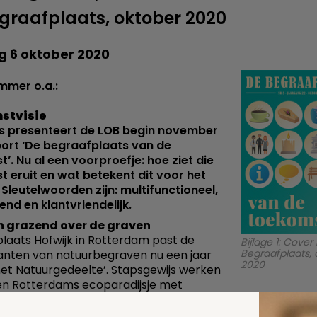
graafplaats, oktober 2020
g 6 oktober 2020
ummer o.a.:
stvisie
ts presenteert de LOB begin november
port ‘De begraafplaats van de
’. Nu al een voorproefje: hoe ziet die
 eruit en wat betekent dit voor het
Sleutelwoorden zijn: multifunctioneel,
end en klantvriendelijk.
 grazend over de graven
laats Hofwijk in Rotterdam past de
Bijlage 1: Cover
Begraafplaats, 
anten van natuurbegraven nu een jaar
2020
het Natuurgedeelte’. Stapsgewijs werken
een Rotterdams ecoparadijsje met
la, hei en rhodo’s, een berkenbosje en
n paar schapen.