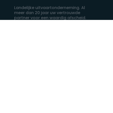
Landelijke uitvaartonderneming. Al
meer dan 20 jaar uw vertrouwde
partner voor een waardig afscheid.
088 - 848 82 27
24/7 bereikbaar, dag en nacht