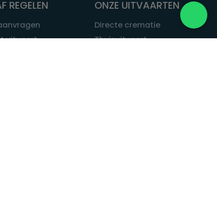
F REGELEN
ONZE UITVAARTEN
 aanvragen
Directe crematie
t uitvaart
Thuisuitvaart
 een uitvaart
Complete uitvaart
bij leven
Exclusieve uitvaart
tvaarten
Begrafenissen
Natuurbegrafenis
ITVAART.NL
Alle uitvaarten
tvaart.nl
t
 Uitvaart.nl
estatuut
rken