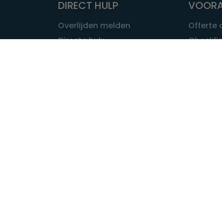
DIRECT HULP
VOORA
Overlijden melden
Offerte
Directe hulp
Checklis
Intakeformulier
Wat kost
Eerste 24 uur
Uitvaart 
Overlijden buitenland
Onze ui
Lokale uitvaart
OVER U
INFORMATIE & ADVIES
Wie is Ui
Infotheek
Contac
Vraag een expert
Redactie
Bedrijvengids
Redacti
Tarieven crematoria
Onze me
Nieuws & agenda