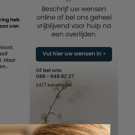
Beschrijf uw wensen
online of bel ons geheel
ring heb
vrijblijvend voor hulp na
mson van
een overlijden.
 loont.
Vul hier uw wensen in
zelf
t. Maar
n...
Of bel ons:
088 - 848 82 27
24/7 bereikbaar