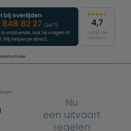
l bij overlijden
4,7
 848 82 27
(24/7)
bekijk de
 is voldoende, ook bij vragen of
reviews
l. Wij helpen je direct.
takeformulier
aanvragen
e crematie
Intakeformulier
Complete uitvaart
Contact
urzame uitvaart
Prijzen crematoria
eringen
Nu
n
een uitvaart
regelen