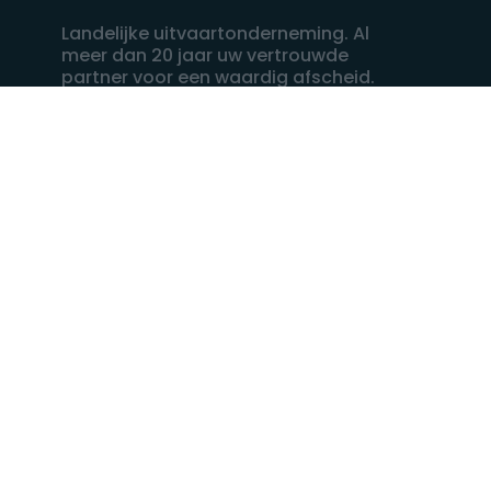
Landelijke uitvaartonderneming. Al
meer dan 20 jaar uw vertrouwde
partner voor een waardig afscheid.
088 - 848 82 27
24/7 bereikbaar, dag en nacht