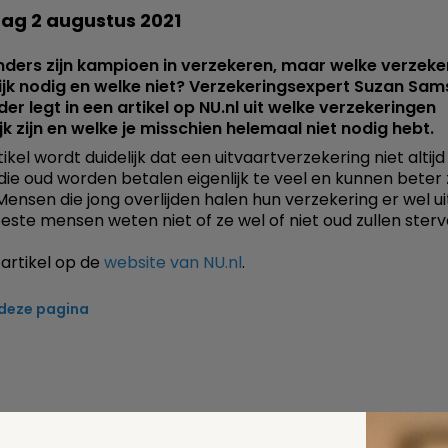
g 2 augustus 2021
ders zijn kampioen in verzekeren, maar welke verzeke
lijk nodig en welke niet? Verzekeringsexpert Suzan Sa
er legt in een artikel op NU.nl uit welke verzekeringen
jk zijn en welke je misschien helemaal niet nodig hebt.
tikel wordt duidelijk dat een uitvaartverzekering niet altijd
ie oud worden betalen eigenlijk te veel en kunnen beter 
Mensen die jong overlijden halen hun verzekering er wel ui
este mensen weten niet of ze wel of niet oud zullen sterve
 artikel op de
website van NU.nl
.
 deze pagina