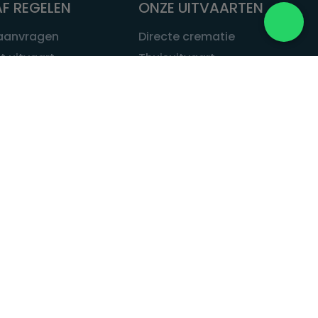
F REGELEN
ONZE UITVAARTEN
 aanvragen
Directe crematie
t uitvaart
Thuisuitvaart
 een uitvaart
Complete uitvaart
bij leven
Exclusieve uitvaart
tvaarten
Begrafenissen
Natuurbegrafenis
ITVAART.NL
Alle uitvaarten
tvaart.nl
t
 Uitvaart.nl
estatuut
rken