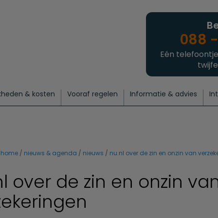
Be
088 -
Eén telefoontje
twijfe
kheden & kosten
Vooraf regelen
Informatie & advies
In
regelen
atie
 onze experts
hecklist uitvaart regelen
Waarom een uitvaart regelen?
Een laatste groet
Crematie regelen
Bedrijvengids
Intakeformulier
Thuisuitvaart crematie
Begrafenis regelen
Nieuws
Wensen vastleggen
Agenda
Offerte 
Intiem
Uitgebreid
Begrafenis Compleet
Natuurbegrafenis
Du
home
nieuws & agenda
nieuws
nu.nl over de zin en onzin van verzek
nl over de zin en onzin va
zekeringen