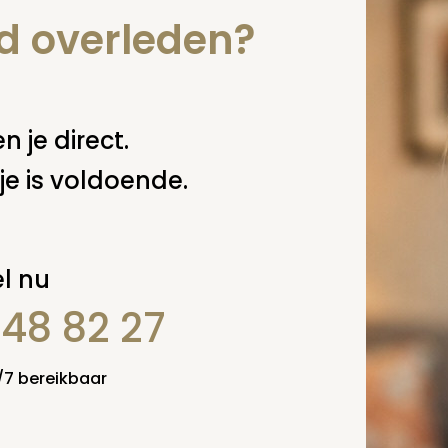
nd overleden?
n je direct.
je is voldoende.
l nu
848 82 27
4/7 bereikbaar