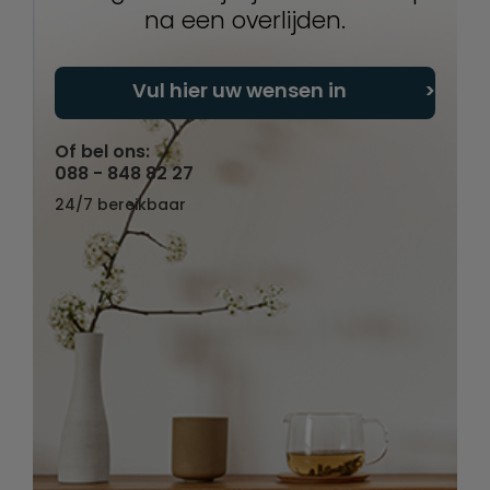
na een overlijden.
Vul hier uw wensen in
Of bel ons:
088 - 848 82 27
24/7 bereikbaar