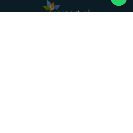
Landelijke uitvaartonderneming. Al meer dan 20
jaar uw vertrouwde partner voor een waardig
afscheid.
088 - 848 82 27
24/7 bereikbaar, dag en nacht
DIRECT HULP
Overlijden melden
Directe hulp
Intakeformulier
Eerste 24 uur