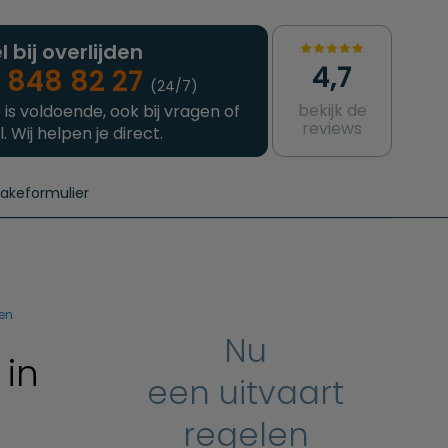
l bij overlijden
4,7
 848 82 27
(24/7)
bekijk de
 is voldoende, ook bij vragen of
reviews
l. Wij helpen je direct.
takeformulier
aanvragen
e crematie
Intakeformulier
Complete uitvaart
Contact
urzame uitvaart
Prijzen crematoria
en
Nu
 in
een uitvaart
regelen