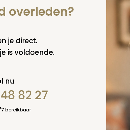
nd overleden?
n je direct.
je is voldoende.
l nu
848 82 27
4/7 bereikbaar