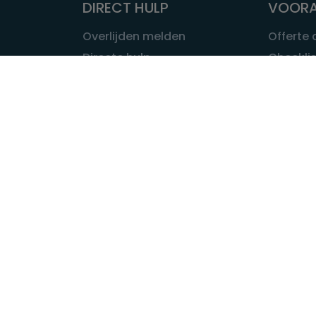
DIRECT HULP
VOORA
Overlijden melden
Offerte
Directe hulp
Checklis
Intakeformulier
Wat kost
Eerste 24 uur
Uitvaart 
Overlijden buitenland
Onze ui
Lokale uitvaart
OVER U
INFORMATIE & ADVIES
Wie is Ui
Infotheek
Contac
Vraag een expert
Redactie
Bedrijvengids
Redacti
Tarieven crematoria
Onze me
Nieuws & agenda