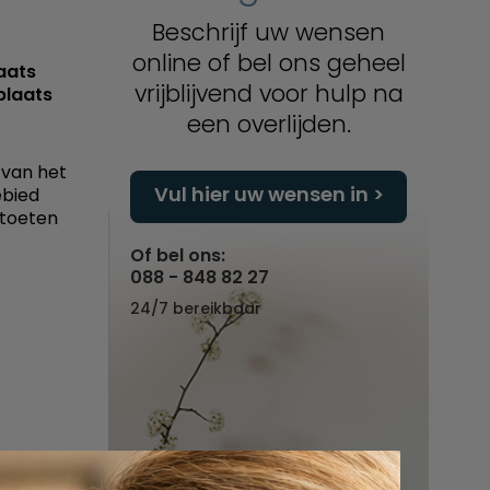
Beschrijf uw wensen
online of bel ons geheel
aats
vrijblijvend voor hulp na
plaats
een overlijden.
 van het
Vul hier uw wensen in
ebied
stoeten
Of bel ons:
088 - 848 82 27
24/7 bereikbaar