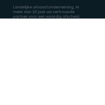
Landelijke uitvaartonderneming. Al
meer dan 20 jaar uw vertrouwde
partner voor een waardig afscheid.
088 - 848 82 27
24/7 bereikbaar, dag en nacht