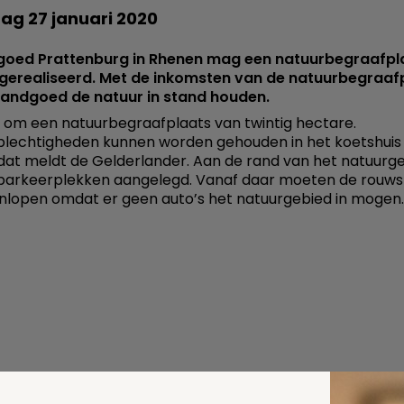
g 27 januari 2020
goed Prattenburg in Rhenen mag een natuurbegraafpl
gerealiseerd. Met de inkomsten van de natuurbegraaf
landgoed de natuur in stand houden.
 om een natuurbegraafplaats van twintig hectare.
plechtigheden kunnen worden gehouden in het koetshuis
 dat meldt de Gelderlander. Aan de rand van het natuurg
parkeerplekken aangelegd. Vanaf daar moeten de rouw
inlopen omdat er geen auto’s het natuurgebied in mogen.
 deze pagina