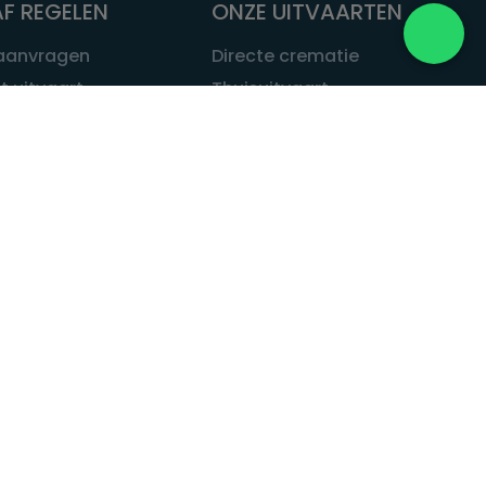
F REGELEN
ONZE UITVAARTEN
 aanvragen
Directe crematie
t uitvaart
Thuisuitvaart
 een uitvaart
Complete uitvaart
bij leven
Exclusieve uitvaart
tvaarten
Begrafenissen
Natuurbegrafenis
ITVAART.NL
Alle uitvaarten
tvaart.nl
t
 Uitvaart.nl
estatuut
rken