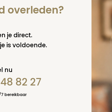
 op Twitter via
@uitvaart
!
nd overleden?
 deze pagina
n je direct.
je is voldoende.
l nu
848 82 27
4/7 bereikbaar