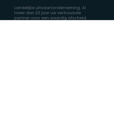
Landelijke uitvaartonderneming. Al
meer dan 20 jaar uw vertrouwde
partner voor een waardig afscheid.
088 - 848 82 27
24/7 bereikbaar, dag en nacht