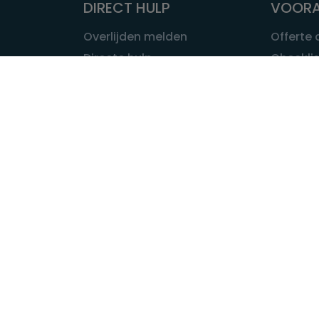
DIRECT HULP
VOORA
Overlijden melden
Offerte
Directe hulp
Checklis
Intakeformulier
Wat kost
Eerste 24 uur
Uitvaart 
Overlijden buitenland
Onze ui
Lokale uitvaart
OVER U
INFORMATIE & ADVIES
Wie is Ui
Infotheek
Contac
Vraag een expert
Redactie
Bedrijvengids
Redacti
Tarieven crematoria
Onze me
Nieuws & agenda