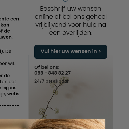
Beschrijf uw wensen
online of bel ons geheel
ente een
vrijblijvend voor hulp na
 kan
of de
een overlijden.
uwen.
Vul hier uw wensen in
). De
er wil.
Of bel ons:
088 - 848 82 27
er de
eten dat
24/7 bereikbaar
 hij pas
n, wel is
--------