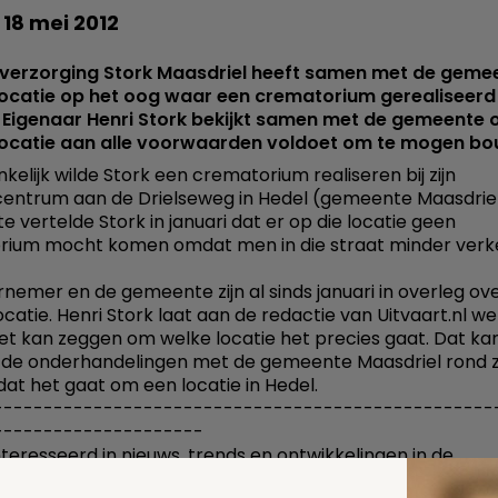
 18 mei 2012
tverzorging Stork Maasdriel heeft samen met de geme
locatie op het oog waar een crematorium gerealiseerd
Eigenaar Henri Stork bekijkt samen met de gemeente 
locatie aan alle voorwaarden voldoet om te mogen bo
kelijk wilde Stork een crematorium realiseren bij zijn
centrum aan de Drielseweg in Hedel (gemeente Maasdriel
 vertelde Stork in januari dat er op die locatie geen
ium mocht komen omdat men in die straat minder verke
nemer en de gemeente zijn al sinds januari in overleg ov
ocatie. Henri Stork laat aan de redactie van Uitvaart.nl w
niet kan zeggen om welke locatie het precies gaat. Dat kan
 de onderhandelingen met de gemeente Maasdriel rond zij
 dat het gaat om een locatie in Hedel.
--------------------------------------------------
---------------------
teresseerd in nieuws, trends en ontwikkelingen in de
tbranche?