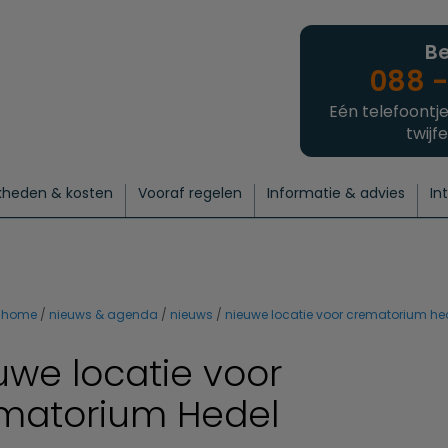
Be
088 -
Eén telefoontje
twijfe
kheden & kosten
Vooraf regelen
Informatie & advies
In
regelen
atie
 onze experts
hecklist uitvaart regelen
Waarom een uitvaart regelen?
Een laatste groet
Crematie regelen
Bedrijvengids
Intakeformulier
Thuisuitvaart crematie
Begrafenis regelen
Nieuws
Wensen vastleggen
Agenda
Offerte 
Intiem
Uitgebreid
Begrafenis Compleet
Natuurbegrafenis
Du
home
nieuws & agenda
nieuws
nieuwe locatie voor crematorium he
uwe locatie voor
matorium Hedel