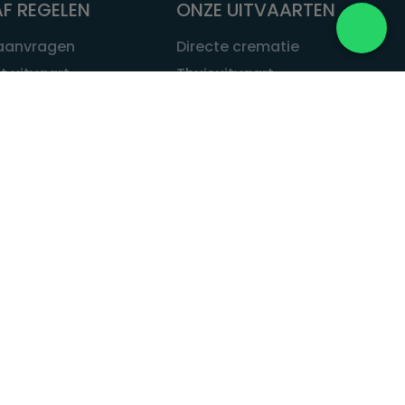
F REGELEN
ONZE UITVAARTEN
 aanvragen
Directe crematie
t uitvaart
Thuisuitvaart
 een uitvaart
Complete uitvaart
bij leven
Exclusieve uitvaart
tvaarten
Begrafenissen
Natuurbegrafenis
ITVAART.NL
Alle uitvaarten
tvaart.nl
t
 Uitvaart.nl
estatuut
rken