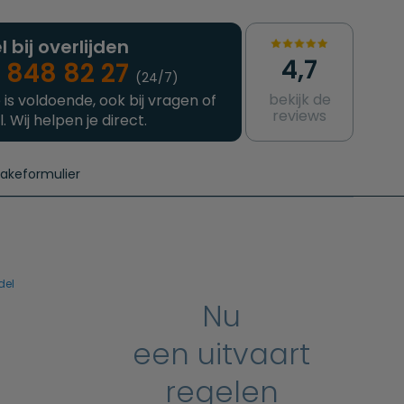
l bij overlijden
4,7
 848 82 27
(24/7)
bekijk de
 is voldoende, ook bij vragen of
reviews
l. Wij helpen je direct.
takeformulier
aanvragen
e crematie
Intakeformulier
Complete uitvaart
Contact
urzame uitvaart
Prijzen crematoria
del
Nu
een uitvaart
regelen