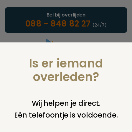
Bel bij overlijden
088 - 848 82 27
(24/7)
Is er iemand
Landelijke uitvaartonderneming
overleden?
Nieuws
Wij helpen je direct.
Eén telefoontje is voldoende.
U bent hier:
home
nieuws & agenda
nieuws
nieuwe
adverteeder: kramer bv te arnhem en omstreken.