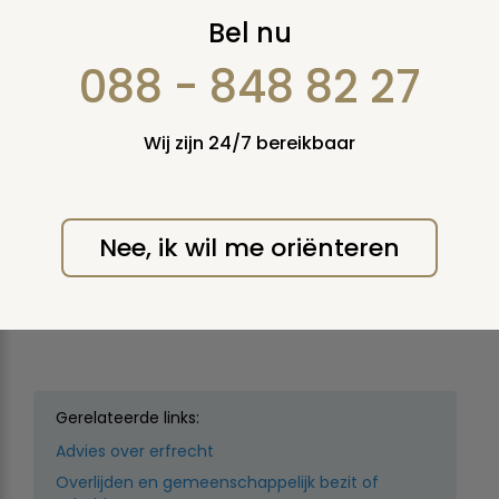
Nieuwe adverteeder:
Bel nu
Kramer BV te Arnhem
088 - 848 82 27
en omstreken.
Wij zijn 24/7 bereikbaar
maandag 27 augustus 2001
Voor meer informatie, zie
Nee, ik wil me oriënteren
http://www.kramerbv.nl/
Print deze pagina
Gerelateerde links:
Advies over erfrecht
Overlijden en gemeenschappelijk bezit of