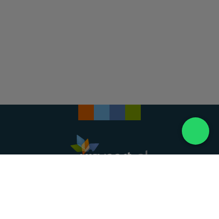
Landelijke uitvaartonderneming. Al meer dan 20
jaar uw vertrouwde partner voor een waardig
afscheid.