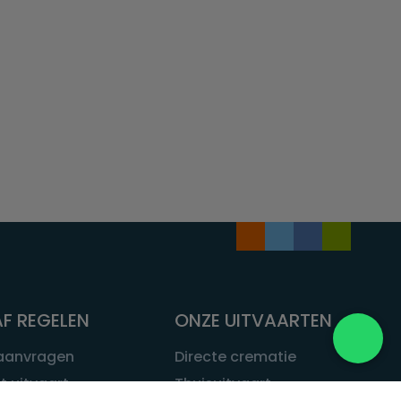
F REGELEN
ONZE UITVAARTEN
 aanvragen
Directe crematie
t uitvaart
Thuisuitvaart