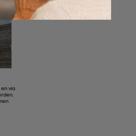
 en via
orden.
nnen