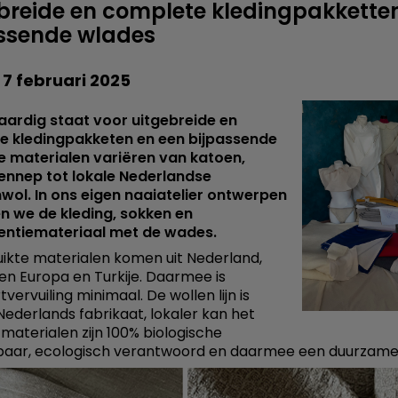
breide en complete kledingpakkette
ssende wlades
 7 februari 2025
ardig staat voor uitgebreide en
e kledingpakketen en een bijpassende
 materialen variëren van katoen,
hennep tot lokale Nederlandse
ol. In ons eigen naaiatelier ontwerpen
n we de kleding, sokken en
nentiemateriaal met de wades.
ikte materialen komen uit Nederland,
en Europa en Turkije. Daarmee is
vervuiling minimaal. De wollen lijn is
 Nederlands fabrikaat, lokaler kan het
e materialen zijn 100% biologische
baar, ecologisch verantwoord en daarmee een duurzame