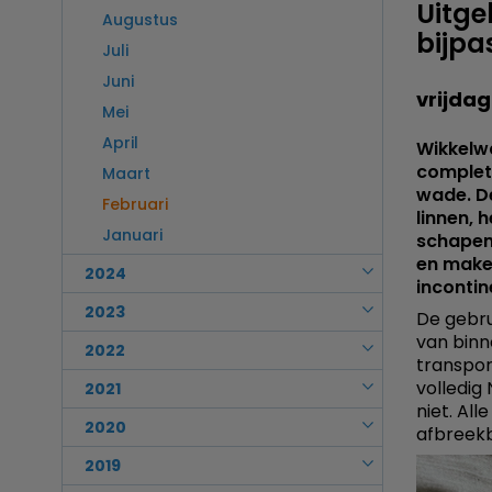
Uitge
Maart
Augustus
bijpa
Februari
Juli
Januari
Juni
vrijdag
Mei
April
Wikkelwa
complet
Maart
wade. De
Februari
linnen, 
Januari
schapenw
en make
2024
inconti
December
2023
De gebru
van binn
November
December
2022
transport
Oktober
November
volledig
December
2021
September
niet. All
Oktober
November
December
2020
afbreek
Augustus
September
Oktober
November
Juli
December
2019
Augustus
September
Oktober