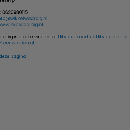
reterp
: 0620980115
nfo@wikkelwaardig.nl
w.wikkelwaardig.nl
ardig is ook te vinden op
Uitvaartkaart.nl
,
Uitvaartsite.nl
-Leeuwarden.nl
.
 deze pagina