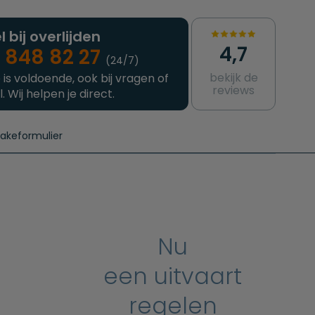
l bij overlijden
4,7
 848 82 27
(24/7)
bekijk de
 is voldoende, ook bij vragen of
reviews
l. Wij helpen je direct.
takeformulier
aanvragen
e crematie
Intakeformulier
Complete uitvaart
Contact
urzame uitvaart
Prijzen crematoria
Nu
een uitvaart
regelen