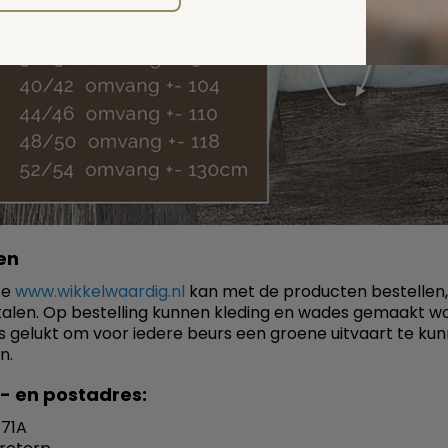
en
te
www.wikkelwaardig.nl
kan met de producten bestellen,
talen. Op bestelling kunnen kleding en wades gemaakt w
ns gelukt om voor iedere beurs een groene uitvaart te ku
n.
- en postadres:
 71A