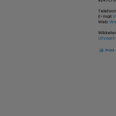
9247cl U
Telefoon
E-mail:
I
Web:
Ww
Wikkelwa
Uitvaart
Print