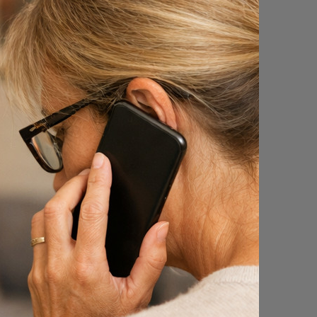
ijf een
le is of
acht.
nt (3-