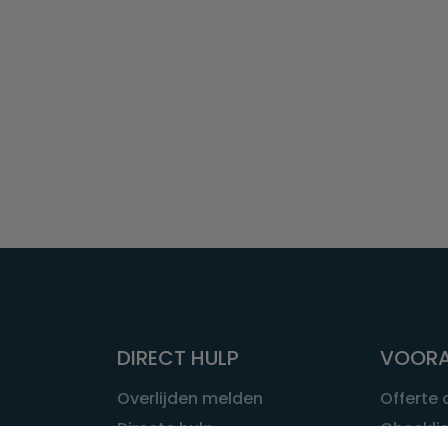
DIRECT HULP
VOORA
Overlijden melden
Offerte
Directe hulp
Checklis