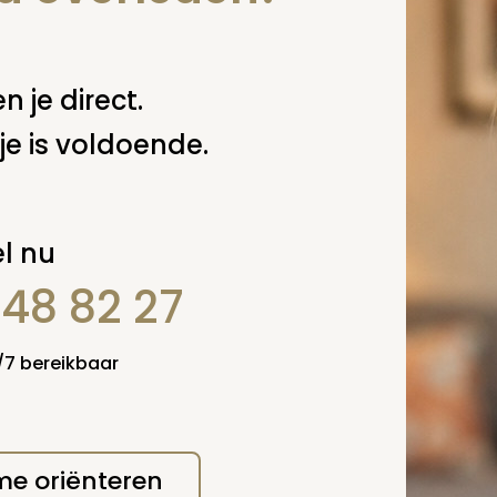
eid en toegankelijkheid van de producten is voor ons bedr
sluitend de gestelde eisen aan de milieuaspecten. Bijna al
d (naturel) of met biologische verfstoffen op kleur gebr
t een reguliere verf is, dan is deze geverfd in gesloten
men waar bet afvalwater hergebruikt wordt en het resta
n je direct.
en verantwoorde manier vernietigd wordt.
je is voldoende.
l nu
848 82 27
4/7 bereikbaar
 me oriënteren