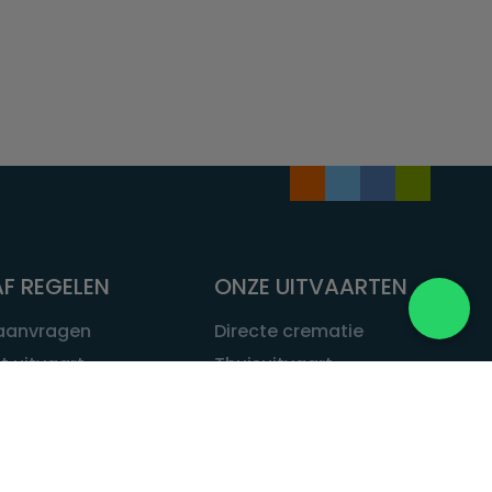
F REGELEN
ONZE UITVAARTEN
 aanvragen
Directe crematie
t uitvaart
Thuisuitvaart
 een uitvaart
Complete uitvaart
bij leven
Exclusieve uitvaart
tvaarten
Begrafenissen