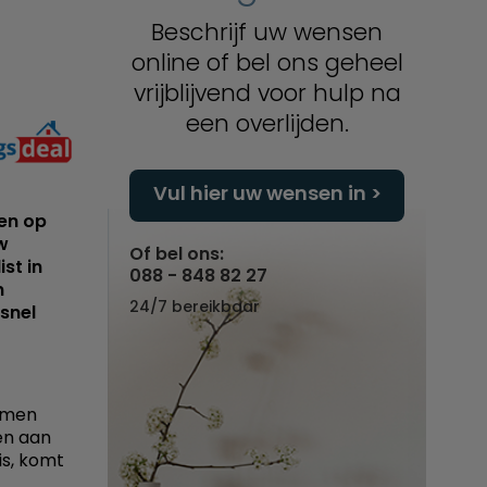
Beschrijf uw wensen
online of bel ons geheel
vrijblijvend voor hulp na
een overlijden.
Vul hier uw wensen in
en op
w
Of bel ons:
st in
088 - 848 82 27
n
24/7 bereikbaar
snel
emen
en aan
is, komt
t