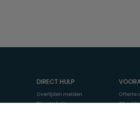
DIRECT HULP
VOORA
Overlijden melden
Offerte
Directe hulp
Checklis
Intakeformulier
Wat kost
Eerste 24 uur
Uitvaart 
Overlijden buitenland
Onze ui