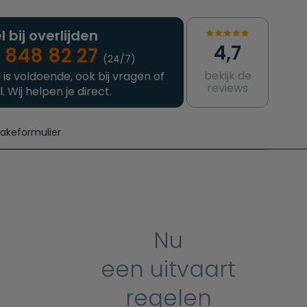
l bij overlijden
4,7
 848 82 27
(24/7)
bekijk de
 is voldoende, ook bij vragen of
reviews
l. Wij helpen je direct.
takeformulier
aanvragen
e crematie
Intakeformulier
Complete uitvaart
Contact
urzame uitvaart
Prijzen crematoria
Nu
een uitvaart
regelen