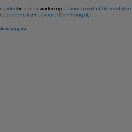
ingsdeal
is ook te vinden op
Uitvaartkaart.nl
,
Uitvaartsite.n
Rotterdam.nl
en
Uitvaart-Den-Haag.nl
.
 deze pagina