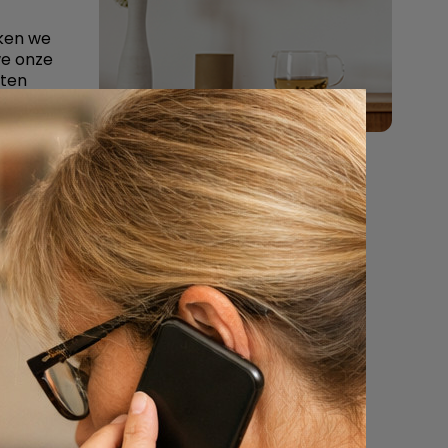
rken we
we onze
hten
 dat
tterdam,
als het
 wij
e over