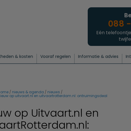
Be
088 -
Eén telefoontje
twijfe
kheden & kosten
Vooraf regelen
Informatie & advies
In
regelen
atie
 onze experts
hecklist uitvaart regelen
Waarom een uitvaart regelen?
Een laatste groet
Crematie regelen
Bedrijvengids
Intakeformulier
Thuisuitvaart crematie
Begrafenis regelen
Nieuws
Wensen vastleggen
Agenda
Offerte 
Intiem
Uitgebreid
Begrafenis Compleet
Natuurbegrafenis
Du
home
nieuws & agenda
nieuws
ieuw op uitvaart.nl en uitvaartrotterdam.nl: ontruimingsdeal
uw op Uitvaart.nl en
vaartRotterdam.nl: