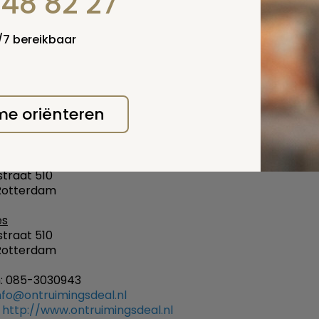
848 82 27
4/7 bereikbaar
 me oriënteren
tgegevens:
dres
straat 510
Rotterdam
es
straat 510
Rotterdam
n: 085-3030943
nfo@ontruimingsdeal.nl
:
http://www.ontruimingsdeal.nl