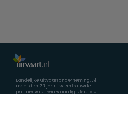
Landelijke uitvaartonderneming. Al
meer dan 20 jaar uw vertrouwde
partner voor een waardig afscheid.
088 - 848 82 27
24/7 bereikbaar, dag en nacht