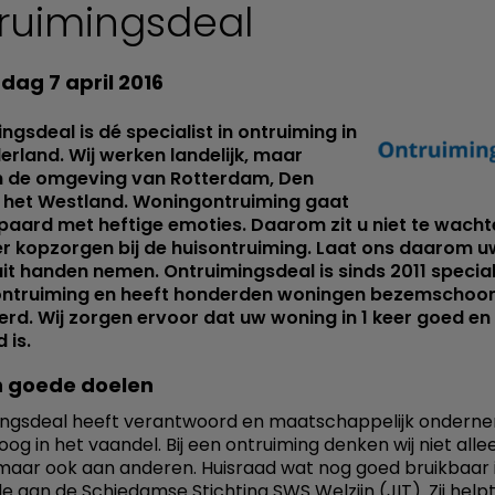
ruimingsdeal
dag 7 april 2016
ngsdeal is dé specialist in ontruiming in
erland. Wij werken landelijk, maar
in de omgeving van Rotterdam, Den
 het Westland. Woningontruiming gaat
aard met heftige emoties. Daarom zit u niet te wacht
r kopzorgen bij de huisontruiming. Laat ons daarom u
it handen nemen. Ontruimingsdeal is sinds 2011 speciali
ntruiming en heeft honderden woningen bezemschoo
rd. Wij zorgen ervoor dat uw woning in 1 keer goed en 
 is.
 goede doelen
ingsdeal heeft verantwoord en maatschappelijk ondern
og in het vaandel. Bij een ontruiming denken wij niet alle
 maar ook aan anderen. Huisraad wat nog goed bruikbaar 
e aan de Schiedamse Stichting SWS Welzijn (JIT). Zij help