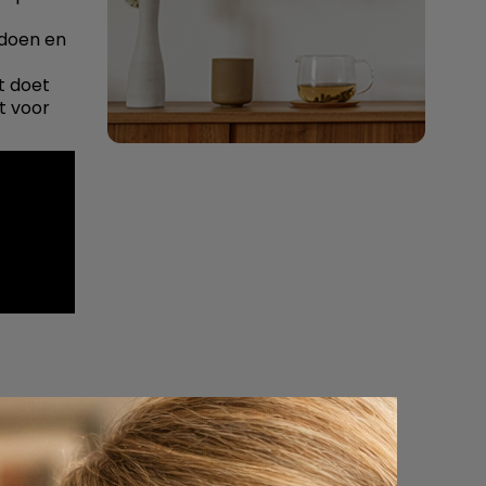
 doen en
t doet
t voor
jn
p terug
 van
Heel veel