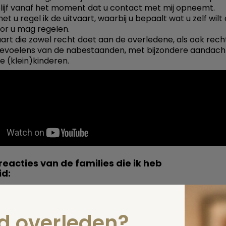
lijf vanaf het moment dat u contact met mij opneemt.
t u regel ik de uitvaart, waarbij u bepaalt wat u zelf wilt
oor u mag regelen.
aart die zowel recht doet aan de overledene, als ook rech
evoelens van de nabestaanden, met bijzondere aandach
e (klein)kinderen.
reacties van de families die ik heb
id:
aart onder begeleiding van Natasja is zó gegaan zoals mi
der wilde en ook zó dat wij er als nabestaanden goed o
De warme, vriendelijke en meelevende manier van werken
nd overleden?
heeft ons veel goed gedaan in deze verdrietige periode. 