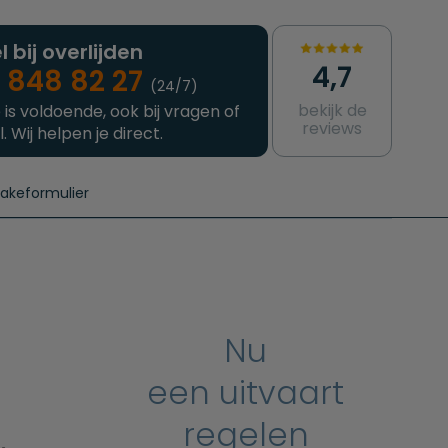
l bij overlijden
4,7
 848 82 27
(24/7)
bekijk de
 is voldoende, ook bij vragen of
reviews
l. Wij helpen je direct.
takeformulier
aanvragen
e crematie
Intakeformulier
Complete uitvaart
Contact
urzame uitvaart
Prijzen crematoria
Nu
:
een uitvaart
regelen