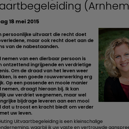
vaartbegeleiding (Arnhem
g 18 mei 2015
 persoonlijke uitvaart die recht doet
overledene, maar ook recht doet aan de
ns van de nabestaanden.
d nemen van een dierbaar persoon is
 ontzettend ingrijpende en verdrietige
enis. Om de draad van het leven weer
akken, is een goede rouwverwerking erg
ijk. Op een passende en mooie manier
 nemen, draagt hieraan bij. Ik kan
ijk uw verdriet wegnemen, maar wel
ngrijke bijdrage leveren aan een mooi
 dat u troost en kracht biedt om verder
met uw leven.
Huting Uitvaartbegeleiding is een kleinschalige
onderneming, waarbij ik uw vaste en vertrouwde aanspr