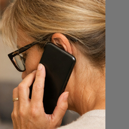
vader.
id
den er
er
 Ondanks
 ook een
"