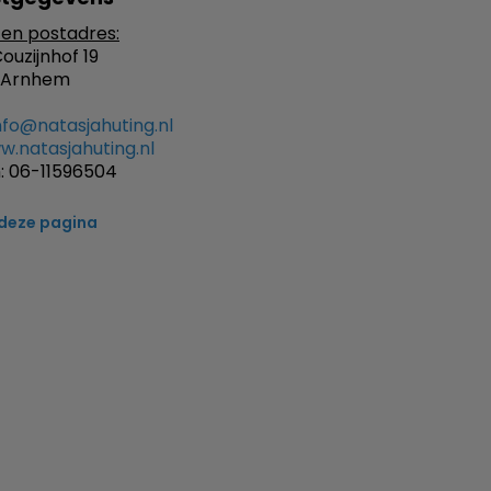
en postadres:
ouzijnhof 19
 Arnhem
nfo@natasjahuting.nl
.natasjahuting.nl
: 06-11596504
 deze pagina