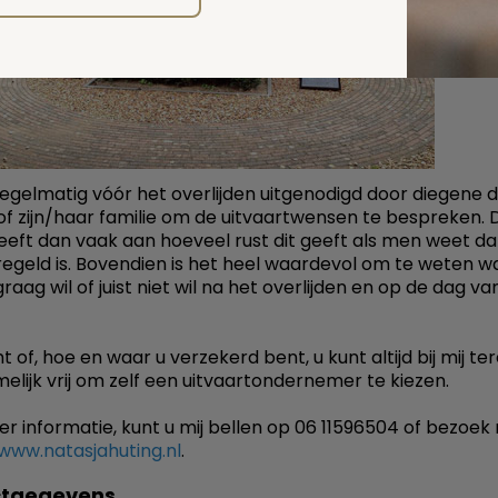
regelmatig vóór het overlijden uitgenodigd door diegene d
of zijn/haar familie om de uitvaartwensen te bespreken. 
geeft dan vaak aan hoeveel rust dit geeft als men weet dat
egeld is. Bovendien is het heel waardevol om te weten w
aag wil of juist niet wil na het overlijden en op de dag va
of, hoe en waar u verzekerd bent, u kunt altijd bij mij ter
elijk vrij om zelf een uitvaartondernemer te kiezen.
r informatie, kunt u mij bellen op 06 11596504 of bezoek 
www.natasjahuting.nl
.
ctgegevens