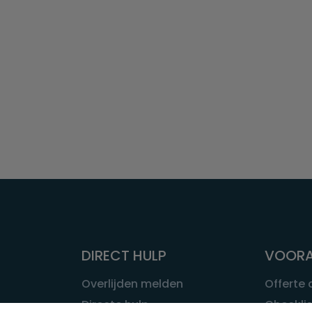
DIRECT HULP
VOORA
Overlijden melden
Offerte
Directe hulp
Checklis