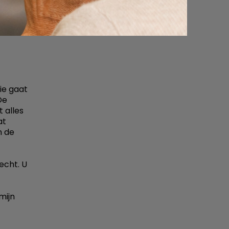
ie gaat
De
 alles
at
n de
echt. U
mijn