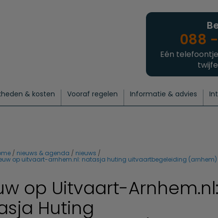
Be
088 -
Eén telefoontje
twijfe
kheden & kosten
Vooraf regelen
Informatie & advies
In
regelen
atie
 onze experts
hecklist uitvaart regelen
Waarom een uitvaart regelen?
Een laatste groet
Crematie regelen
Bedrijvengids
Intakeformulier
Thuisuitvaart crematie
Begrafenis regelen
Nieuws
Wensen vastleggen
Agenda
Offerte 
Intiem
Uitgebreid
Begrafenis Compleet
Natuurbegrafenis
Du
ome
nieuws & agenda
nieuws
euw op uitvaart-arnhem.nl: natasja huting uitvaartbegeleiding (arnhem)
uw op Uitvaart-Arnhem.nl
asja Huting