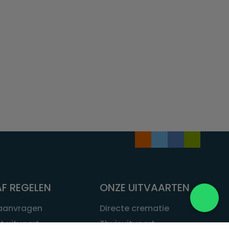
F REGELEN
ONZE UITVAARTEN
 aanvragen
Directe crematie
t uitvaart
Thuisuitvaart