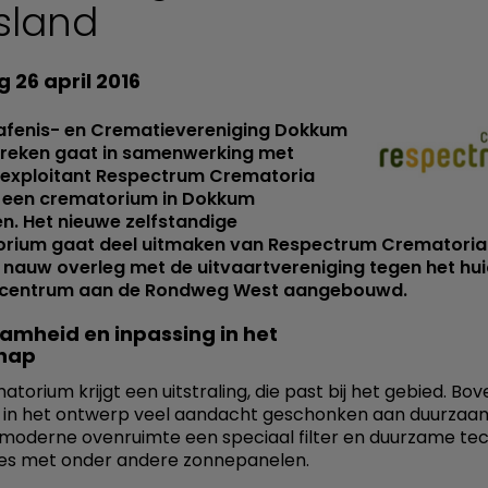
esland
 26 april 2016
afenis- en Crematievereniging Dokkum
reken gaat in samenwerking met
exploitant Respectrum Crematoria
een crematorium in Dokkum
en. Het nieuwe zelfstandige
rium gaat deel uitmaken van Respectrum Crematoria
 nauw overleg met de uitvaartvereniging tegen het hu
tcentrum aan de Rondweg West aangebouwd.
amheid en inpassing in het
hap
torium krijgt een uitstraling, die past bij het gebied. Bo
 in het ontwerp veel aandacht geschonken aan duurzaam
e moderne ovenruimte een speciaal filter en duurzame te
ties met onder andere zonnepanelen.