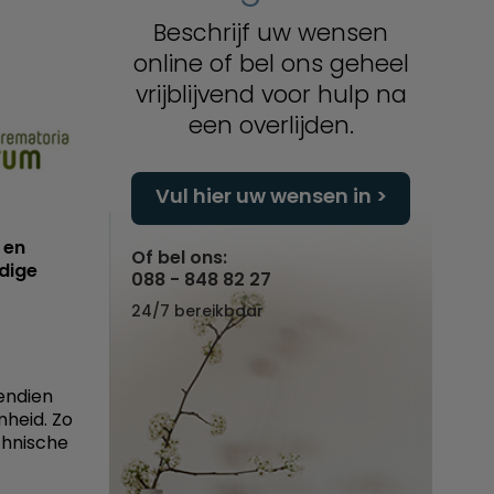
Beschrijf uw wensen
online of bel ons geheel
vrijblijvend voor hulp na
een overlijden.
Vul hier uw wensen in
 en
Of bel ons:
idige
088 - 848 82 27
24/7 bereikbaar
vendien
heid. Zo
chnische