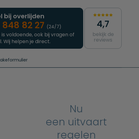
l bij overlijden
4,7
 848 82 27
(24/7)
bekijk de
 is voldoende, ook bij vragen of
reviews
l. Wij helpen je direct.
takeformulier
aanvragen
e crematie
Intakeformulier
Complete uitvaart
Contact
urzame uitvaart
Prijzen crematoria
Nu
een uitvaart
regelen