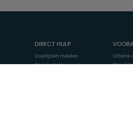
DIRECT HULP
VOORA
Overlijden melden
Offerte
Directe hulp
Checklis
Intakeformulier
Wat kost
Eerste 24 uur
Uitvaart 
Overlijden buitenland
Onze ui
Lokale uitvaart
OVER U
INFORMATIE & ADVIES
Wie is Ui
Infotheek
Contac