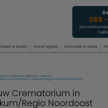
Be
088 -
Eén telefoontje
twijfe
kheden & kosten
Vooraf regelen
Informatie & advies
In
regelen
atie
 onze experts
hecklist uitvaart regelen
Waarom een uitvaart regelen?
Een laatste groet
Crematie regelen
Bedrijvengids
Intakeformulier
Thuisuitvaart crematie
Begrafenis regelen
Nieuws
Wensen vastleggen
Agenda
Offerte 
Intiem
Uitgebreid
Begrafenis Compleet
Natuurbegrafenis
Du
home
nieuws & agenda
nieuws
nieuw crematorium in dokkum/regio noordoost friesland
uw Crematorium in
kum/Regio Noordoost