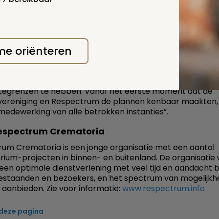
oken condoleance. Overigens verstaan wij onder
rdigheid ook het uitgebreid en - waar dat gewenst is - o
k beantwoorden van vragen over cremeren”.
 me oriënteren
van der Weide kiezen ook in het noorden en oosten van
d steeds meer mensen voor een crematie. “Hier moet nu
n, Leeuwarden, Groningen) voor worden gereden. Maar 
ente als Dongeradeel hoort die voorziening binnen de
egrenzen te hebben. Vanaf het eerste moment dat de
vereniging en Respectrum de plannen kenbaar maakten,
medewerking van alle betrokken instanties”.
espectrum Crematoria
um Crematoria is een jonge organisatie met een aantal
ium-projecten in binnen- en buitenland. De organisatie 
een optimale dienstverlening met veel tijd en aandacht 
staanden en bezoekers, en het spectrum van mogelijk
aanbieden. Zie voor informatie:
www.respectrum.info
 deze pagina