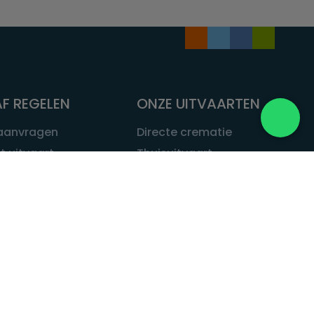
F REGELEN
ONZE UITVAARTEN
 aanvragen
Directe crematie
t uitvaart
Thuisuitvaart
 een uitvaart
Complete uitvaart
bij leven
Exclusieve uitvaart
tvaarten
Begrafenissen
Natuurbegrafenis
ITVAART.NL
Alle uitvaarten
tvaart.nl
t