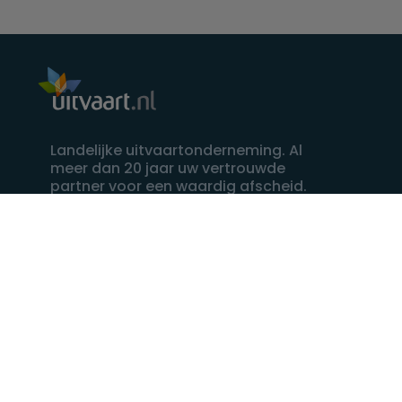
Landelijke uitvaartonderneming. Al
meer dan 20 jaar uw vertrouwde
partner voor een waardig afscheid.
088 - 848 82 27
24/7 bereikbaar, dag en nacht