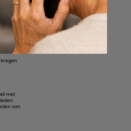
p
 nog ver
zeker
 kregen
wil met
bieden
heden van