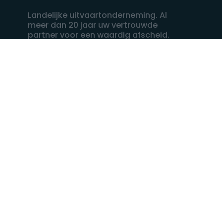
Landelijke uitvaartonderneming. Al
meer dan 20 jaar uw vertrouwde
partner voor een waardig afscheid.
088 - 848 82 27
24/7 bereikbaar, dag en nacht