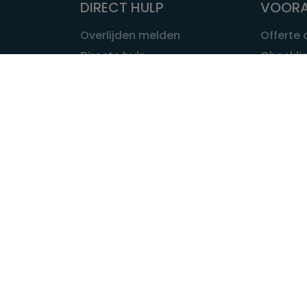
DIRECT HULP
VOORA
Overlijden melden
Offerte
Directe hulp
Checklis
Intakeformulier
Wat kost
Eerste 24 uur
Uitvaart 
Overlijden buitenland
Onze ui
Lokale uitvaart
OVER U
INFORMATIE & ADVIES
Wie is Ui
Infotheek
Contac
Vraag een expert
Redactie
Bedrijvengids
Redacti
Tarieven crematoria
Onze me
Nieuws & agenda