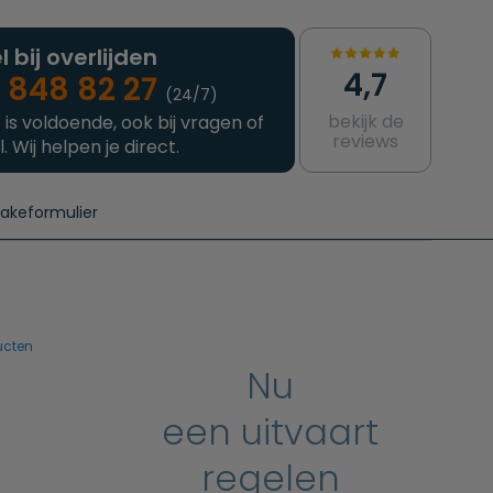
l bij overlijden
4,7
 848 82 27
(24/7)
bekijk de
 is voldoende, ook bij vragen of
reviews
l. Wij helpen je direct.
takeformulier
aanvragen
e crematie
Intakeformulier
Complete uitvaart
Contact
urzame uitvaart
Prijzen crematoria
ucten
Nu
een uitvaart
regelen