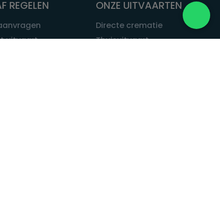
F REGELEN
ONZE UITVAARTEN
 aanvragen
Directe crematie
t uitvaart
Thuisuitvaart
 een uitvaart
Complete uitvaart
bij leven
Exclusieve uitvaart
tvaarten
Begrafenissen
Natuurbegrafenis
ITVAART.NL
Alle uitvaarten
tvaart.nl
t
 Uitvaart.nl
estatuut
rken