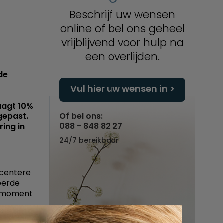
Beschrijf uw wensen
online of bel ons geheel
vrijblijvend voor hulp na
een overlijden.
de
Vul hier uw wensen in
aagt 10%
gepast.
Of bel ons:
088 - 848 82 27
ing in
24/7 bereikbaar
ecentere
eerde
t moment