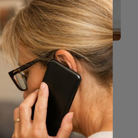
n haar
ten en
ardeerd.
tig het
ichtelijk
aarom
er 2
 en een
ijn.