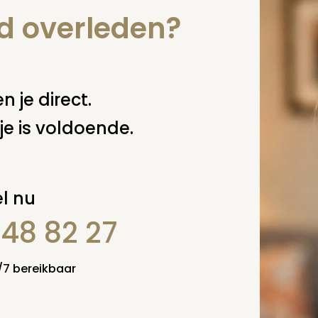
isering
nd overleden?
s continu bezig met het ontwikkelen en optimaliseren va
rlening en productassortiment. Uit onderzoek onder klan
iairs blijkt dat het productassortiment goed wordt gewa
er altijd ruimte voor verbetering en houdt Monuta regelma
ortiment tegen het licht. Monuta streeft er naar een overz
erzekeringen aan te bieden, afgestemd op de vraag. D
n je direct.
t dienstenpakket bij de Uitvaartverzekering in diensten p
aangepast. De klant kan kiezen uit een uitgebreide variant
je is voldoende.
iant. Zo kiest hij zelf voor welke diensten hij verzekerd wil z
 deze pagina
l nu
848 82 27
4/7 bereikbaar