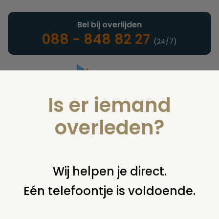
Bel bij overlijden
088 - 848 82 27
(24/7)
Is er iemand
Landelijke uitvaartonderneming
overleden?
Nieuws
Wij helpen je direct.
Eén telefoontje is voldoende.
U bent hier:
home
nieuws & agenda
nieuws
meer doden
dan levenden met een facebookprofiel