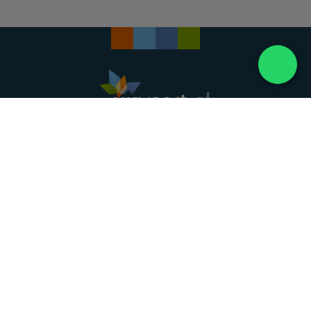
Landelijke uitvaartonderneming. Al meer dan 20
jaar uw vertrouwde partner voor een waardig
afscheid.
088 - 848 82 27
24/7 bereikbaar, dag en nacht
DIRECT HULP