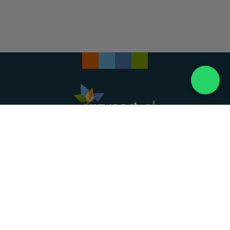
Landelijke uitvaartonderneming. Al meer dan 20
jaar uw vertrouwde partner voor een waardig
afscheid.
088 - 848 82 27
24/7 bereikbaar, dag en nacht