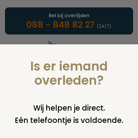
Bel bij overlijden
088 - 848 82 27
(24/7)
Is er iemand
Landelijke uitvaartonderneming
overleden?
Nieuws
Wij helpen je direct.
Eén telefoontje is voldoende.
U bent hier:
home
nieuws & agenda
nieuws
meer
aandacht voor nabestaanden na donatie