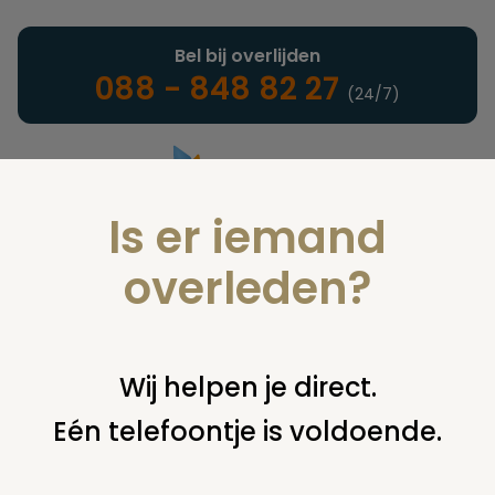
Bel bij overlijden
088 - 848 82 27
(24/7)
Is er iemand
Landelijke uitvaartonderneming
overleden?
Nieuws
Wij helpen je direct.
Eén telefoontje is voldoende.
U bent hier:
home
nieuws & agenda
nieuws
mannen
vernielen bloemstukken dodenherdenking