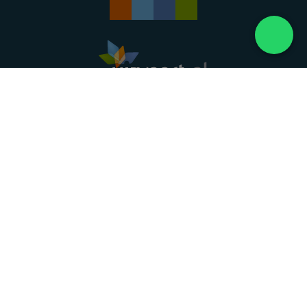
Landelijke uitvaartonderneming. Al meer dan 20
jaar uw vertrouwde partner voor een waardig
afscheid.
088 - 848 82 27
24/7 bereikbaar, dag en nacht
DIRECT HULP
Overlijden melden
Directe hulp