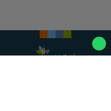
Landelijke uitvaartonderneming. Al meer dan 20
jaar uw vertrouwde partner voor een waardig
afscheid.
088 - 848 82 27
24/7 bereikbaar, dag en nacht