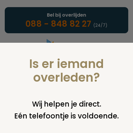
Bel bij overlijden
088 - 848 82 27
(24/7)
Is er iemand
Landelijke uitvaartonderneming
overleden?
Nieuws
Wij helpen je direct.
Eén telefoontje is voldoende.
U bent hier:
home
nieuws & agenda
nieuws
lichaam
donor ontleed tijdens show in hotel