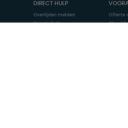
DIRECT HULP
VOORA
Overlijden melden
Offerte
Directe hulp
Checklis
Intakeformulier
Wat kost
Eerste 24 uur
Uitvaart 
Overlijden buitenland
Onze ui
Lokale uitvaart
OVER U
INFORMATIE & ADVIES
Wie is Ui
Infotheek
Contac
Vraag een expert
Redactie
Bedrijvengids
Redacti
Tarieven crematoria
Onze me
Nieuws & agenda