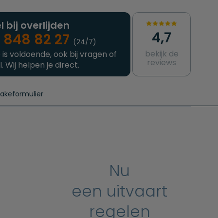
l bij overlijden
4,7
 848 82 27
(24/7)
bekijk de
 is voldoende, ook bij vragen of
reviews
l. Wij helpen je direct.
takeformulier
aanvragen
e crematie
Intakeformulier
Complete uitvaart
Contact
urzame uitvaart
Prijzen crematoria
Nu
een uitvaart
regelen