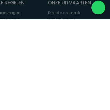
F REGELEN
ONZE UITVAARTEN
 aanvragen
Directe crematie
t uitvaart
Thuisuitvaart
 een uitvaart
Complete uitvaart
bij leven
Exclusieve uitvaart
tvaarten
Begrafenissen
Natuurbegrafenis
ITVAART.NL
Alle uitvaarten
tvaart.nl
t
 Uitvaart.nl
estatuut
rken