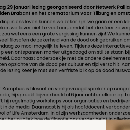
 29 januari lezing georganiseerd door Netwerk Pallia
dden Brabant en het crematorium voor Tilburg en omst
ding in ons leven kunnen we zeker zijn: we gaan er een ke
ken we liever niet te veel aan, omdat het de sfeer zo ver
 zou wel eens een grote vergissing kunnen zijn! We kunn
veel filosofen de zekerheid van de dood ook gebruiken o
ndaag zo mooi mogelijk te leven. Tijdens deze interactieve
op een ontspannen manier uitgedaagd om stil te staan bij
jkheid. Daarnaast onderzoek je met de andere deelnemer
ten opzichte van de dood per cultuur en tijd verschilt. Aa
de lezing keer je met een verfriste blik op de dood huiswa
Kamphuis is filosoof en veelgevraagd spreker op congr
odia; hij spreekt bijvoorbeeld al 6 jaar achter elkaar op L
t hij regelmatig workshops voor organisaties en bedrijve
nt in de media. Daarnaast is hij als hoofddocent verbonde
ol of Life Amsterdam. In al zijn werkzaamheden onderzoek
t het publiek hoe de filosofie ons verder helpt in alleda
In juni 2018 kwam zijn tweede boek uit bij De Bezige Bij, Fil