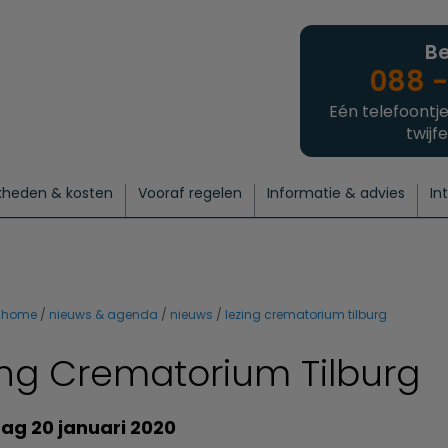
Be
088 -
Eén telefoontje
twijfe
kheden & kosten
Vooraf regelen
Informatie & advies
In
regelen
atie
 onze experts
hecklist uitvaart regelen
Waarom een uitvaart regelen?
Een laatste groet
Crematie regelen
Bedrijvengids
Intakeformulier
Thuisuitvaart crematie
Begrafenis regelen
Nieuws
Wensen vastleggen
Agenda
Offerte 
Intiem
Uitgebreid
Begrafenis Compleet
Natuurbegrafenis
Du
home
nieuws & agenda
nieuws
lezing crematorium tilburg
ing Crematorium Tilburg
g 20 januari 2020