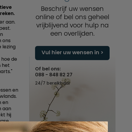
tieve
Beschrijf uw wensen
reken.
online of bel ons geheel
er aan.
vrijblijvend voor hulp na
pest.
een overlijden.
en
m ons
 lezing
Vul hier uw wensen in
s hoe de
n het
Of bel ons:
arts."
088 - 848 82 27
24/7 bereikbaar
essen en
owlands.
n en
n aan
t hij
agse
osofie