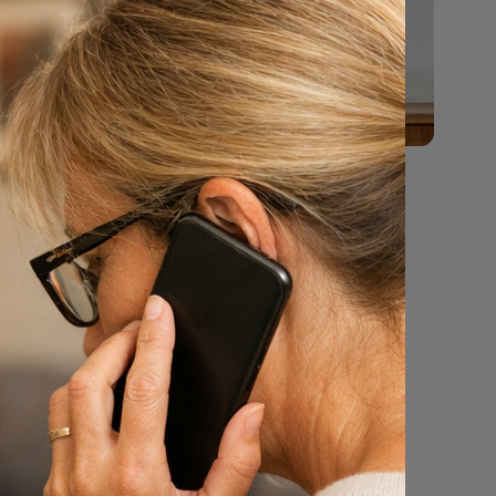
e winkels
s
7355
ts in
 op