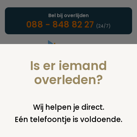
Bel bij overlijden
088 - 848 82 27
(24/7)
Is er iemand
Landelijke uitvaartonderneming
overleden?
Nieuws
Wij helpen je direct.
Eén telefoontje is voldoende.
U bent hier:
home
nieuws & agenda
nieuws
leestip: vrouw
bewaart as vader in travelsize urn