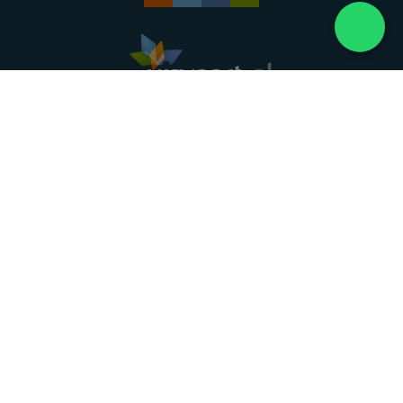
Landelijke uitvaartonderneming. Al meer dan 20
jaar uw vertrouwde partner voor een waardig
afscheid.
088 - 848 82 27
24/7 bereikbaar, dag en nacht
DIRECT HULP
Overlijden melden
Directe hulp