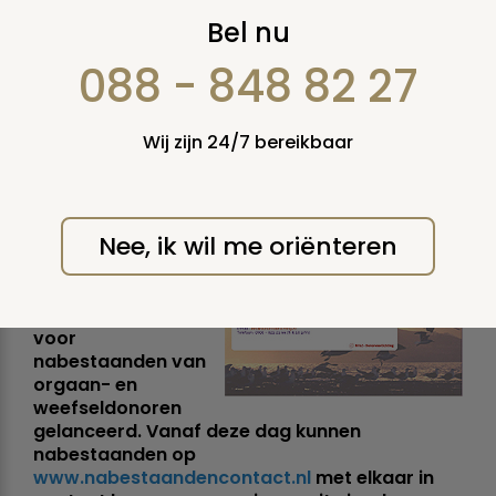
Lancering
Bel nu
forumwebsite voor
088 - 848 82 27
nabestaanden van
Wij zijn 24/7 bereikbaar
donoren
woensdag 12 oktober 2005
Nee, ik wil me oriënteren
Donderdag 13
oktober wordt de
nieuwe forumsite
voor
nabestaanden van
orgaan- en
weefseldonoren
gelanceerd. Vanaf deze dag kunnen
nabestaanden op
www.nabestaandencontact.nl
met elkaar in