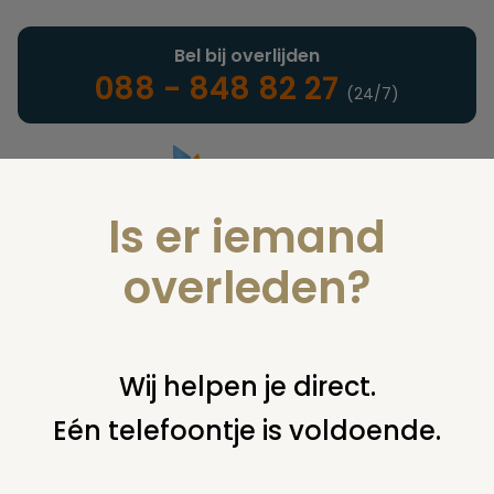
Bel bij overlijden
088 - 848 82 27
(24/7)
Is er iemand
Landelijke uitvaartonderneming
overleden?
Nieuws
Wij helpen je direct.
Eén telefoontje is voldoende.
U bent hier:
home
nieuws & agenda
nieuws
lancering
forumwebsite voor nabestaanden van donoren