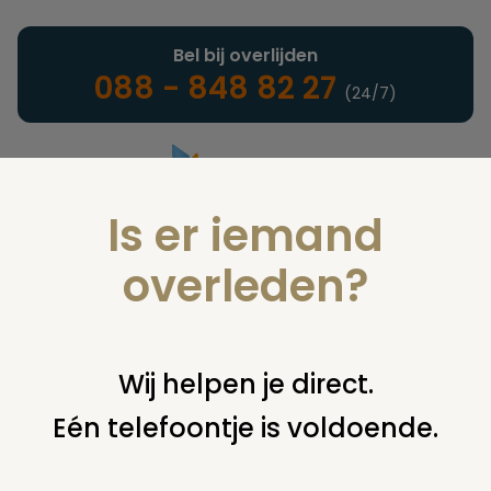
Bel bij overlijden
088 - 848 82 27
(24/7)
Is er iemand
Landelijke uitvaartonderneming
overleden?
Nieuws
Wij helpen je direct.
Eén telefoontje is voldoende.
U bent hier:
home
nieuws & agenda
nieuws
ladies
barbershop chorus in crematorium