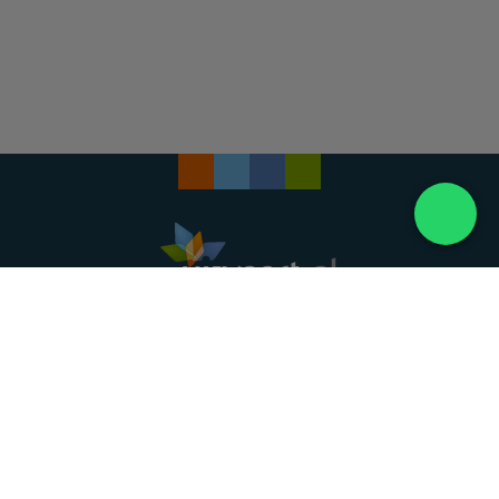
Landelijke uitvaartonderneming. Al meer dan 20
jaar uw vertrouwde partner voor een waardig
afscheid.
088 - 848 82 27
24/7 bereikbaar, dag en nacht