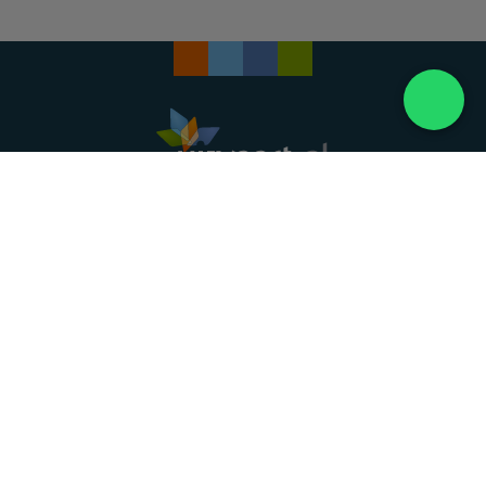
Landelijke uitvaartonderneming. Al meer dan 20
jaar uw vertrouwde partner voor een waardig
afscheid.
088 - 848 82 27
24/7 bereikbaar, dag en nacht
DIRECT HULP