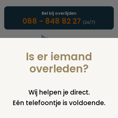
Bel bij overlijden
088 - 848 82 27
(24/7)
Is er iemand
Landelijke uitvaartonderneming
overleden?
Nieuws
Wij helpen je direct.
Eén telefoontje is voldoende.
U bent hier:
home
nieuws & agenda
nieuws
kerkhof
lambertuskerk veghel weer volledig open