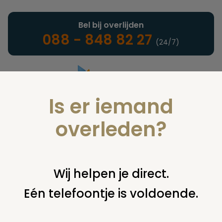
Bel bij overlijden
088 - 848 82 27
(24/7)
Is er iemand
Landelijke uitvaartonderneming
overleden?
Nieuws
Wij helpen je direct.
Eén telefoontje is voldoende.
U bent hier:
home
nieuws & agenda
nieuws
kerk in boekelo
getransformeerd tot uitvaartcentrum