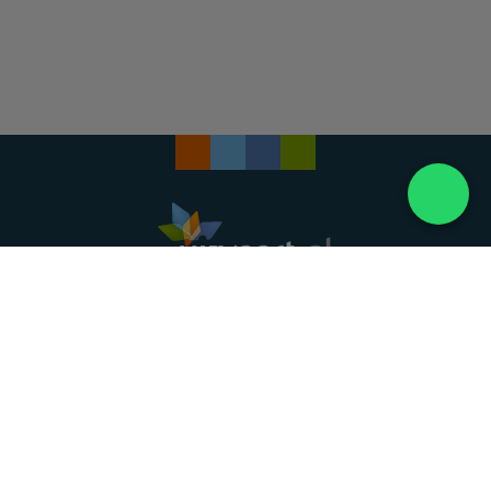
Landelijke uitvaartonderneming. Al meer dan 20
jaar uw vertrouwde partner voor een waardig
afscheid.
088 - 848 82 27
24/7 bereikbaar, dag en nacht