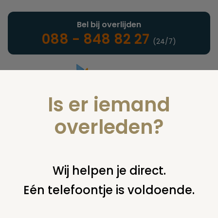
Bel bij overlijden
088 - 848 82 27
(24/7)
Is er iemand
Landelijke uitvaartonderneming
overleden?
Nieuws
Wij helpen je direct.
Eén telefoontje is voldoende.
U bent hier:
home
nieuws & agenda
nieuws
kankersterfte
bij mannen meer dan een derde verminderd