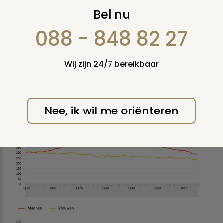
Kankersterfte bij
Bel nu
mannen meer dan
088 - 848 82 27
een derde
Wij zijn 24/7 bereikbaar
verminderd
vrijdag 2 september 2016
Nee, ik wil me oriënteren