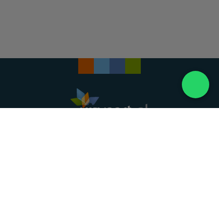
Landelijke uitvaartonderneming. Al meer dan 20
jaar uw vertrouwde partner voor een waardig
afscheid.
088 - 848 82 27
24/7 bereikbaar, dag en nacht