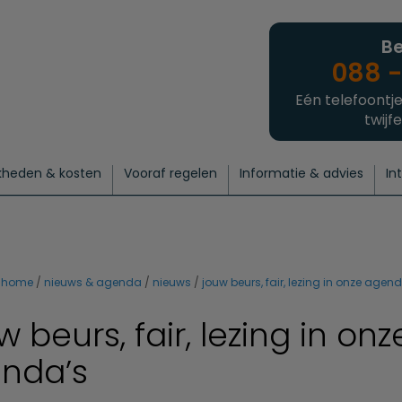
Be
088 -
Eén telefoontje
twijfe
kheden & kosten
Vooraf regelen
Informatie & advies
In
regelen
atie
 onze experts
hecklist uitvaart regelen
Waarom een uitvaart regelen?
Een laatste groet
Crematie regelen
Bedrijvengids
Intakeformulier
Thuisuitvaart crematie
Begrafenis regelen
Nieuws
Wensen vastleggen
Agenda
Offerte 
Intiem
Uitgebreid
Begrafenis Compleet
Natuurbegrafenis
Du
home
nieuws & agenda
nieuws
jouw beurs, fair, lezing in onze agen
 beurs, fair, lezing in onz
nda’s