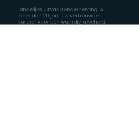
Landelijke uitvaartonderneming. Al
meer dan 20 jaar uw vertrouwde
partner voor een waardig afscheid.
088 - 848 82 27
24/7 bereikbaar, dag en nacht