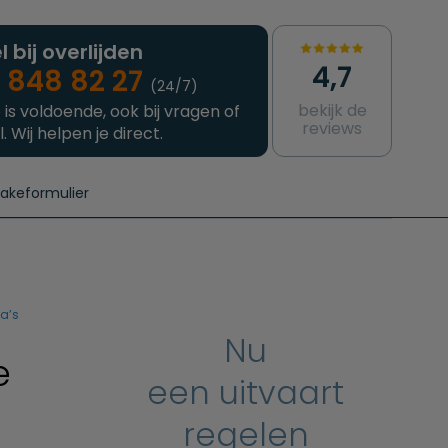
l bij overlijden
4,7
 848 82 27
(24/7)
bekijk de
 is voldoende, ook bij vragen of
reviews
l. Wij helpen je direct.
takeformulier
aanvragen
e crematie
Intakeformulier
Complete uitvaart
Contact
urzame uitvaart
Prijzen crematoria
da’s
Nu
e
een uitvaart
regelen