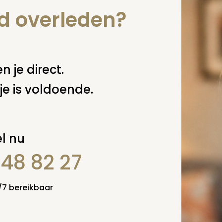
nd overleden?
n je direct.
je is voldoende.
l nu
848 82 27
4/7 bereikbaar