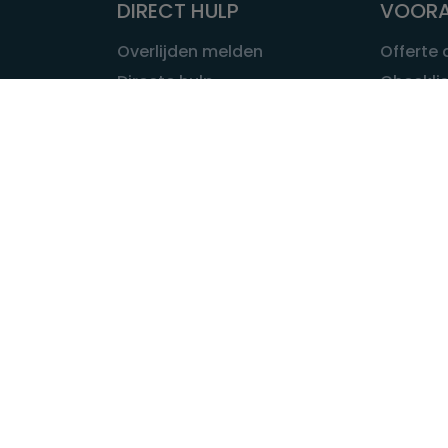
DIRECT HULP
VOORA
Overlijden melden
Offerte
Directe hulp
Checklis
Intakeformulier
Wat kost
Eerste 24 uur
Uitvaart 
Overlijden buitenland
Onze ui
Lokale uitvaart
OVER U
INFORMATIE & ADVIES
Wie is Ui
Infotheek
Contac
Vraag een expert
Redactie
Bedrijvengids
Redacti
Tarieven crematoria
Onze me
Nieuws & agenda