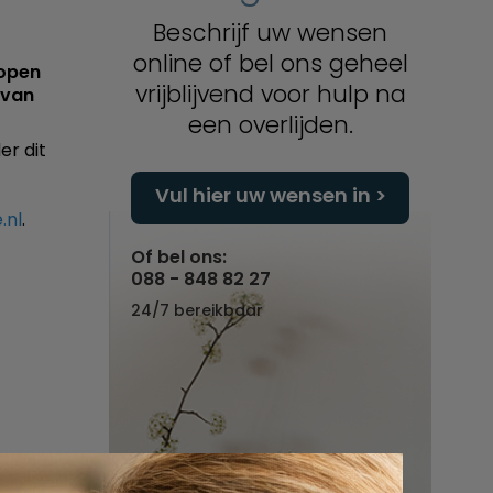
Beschrijf uw wensen
online of bel ons geheel
 open
vrijblijvend voor hulp na
 van
een overlijden.
er dit
Vul hier uw wensen in
.nl
.
Of bel ons:
088 - 848 82 27
24/7 bereikbaar