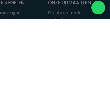
F REGELEN
ONZE UITVAARTEN
 aanvragen
Directe crematie
t uitvaart
Thuisuitvaart
 een uitvaart
Complete uitvaart
bij leven
Exclusieve uitvaart
tvaarten
Begrafenissen
Natuurbegrafenis
ITVAART.NL
Alle uitvaarten
tvaart.nl
t
 Uitvaart.nl
estatuut
rken