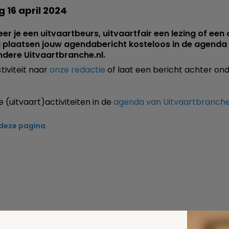
 16 april 2024
er je een uitvaartbeurs, uitvaartfair een lezing of een
j plaatsen jouw agendabericht kosteloos in de agenda
dere Uitvaartbranche.nl.
ctiviteit naar
onze redactie
of laat een bericht achter ond
le (uitvaart)activiteiten in de
agenda van Uitvaartbranche
 deze pagina