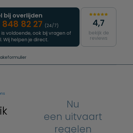
l bij overlijden
4,7
 848 82 27
(24/7)
bekijk de
 is voldoende, ook bij vragen of
reviews
l. Wij helpen je direct.
takeformulier
aanvragen
e crematie
Intakeformulier
Complete uitvaart
Contact
urzame uitvaart
Prijzen crematoria
ens
Nu
ik
een uitvaart
regelen