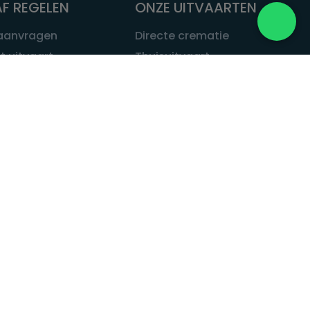
F REGELEN
ONZE UITVAARTEN
 aanvragen
Directe crematie
t uitvaart
Thuisuitvaart
 een uitvaart
Complete uitvaart
bij leven
Exclusieve uitvaart
tvaarten
Begrafenissen
Natuurbegrafenis
ITVAART.NL
Alle uitvaarten
tvaart.nl
t
 Uitvaart.nl
estatuut
rken