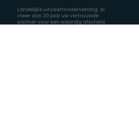
Landelijke uitvaartonderneming. Al
meer dan 20 jaar uw vertrouwde
partner voor een waardig afscheid.
088 - 848 82 27
24/7 bereikbaar, dag en nacht