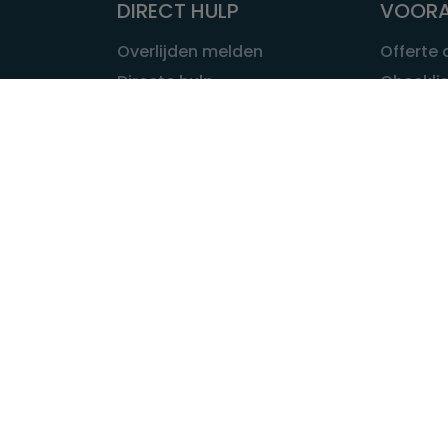
DIRECT HULP
VOORA
Overlijden melden
Offerte
Directe hulp
Checklis
Intakeformulier
Wat kost
Eerste 24 uur
Uitvaart 
Overlijden buitenland
Onze ui
Lokale uitvaart
OVER U
INFORMATIE & ADVIES
Wie is Ui
Infotheek
Contac
Vraag een expert
Redactie
Bedrijvengids
Redacti
Tarieven crematoria
Onze me
Nieuws & agenda