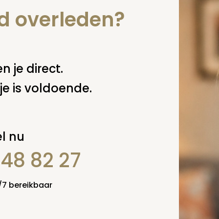
nd overleden?
n je direct.
je is voldoende.
l nu
848 82 27
4/7 bereikbaar