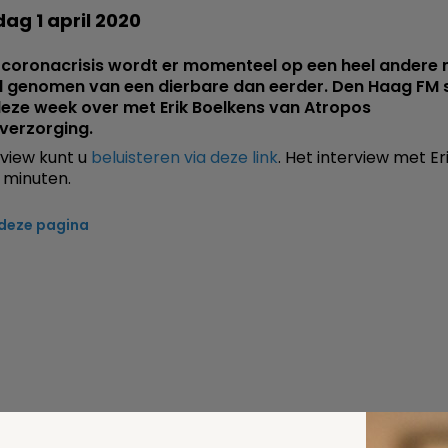
ag 1 april 2020
 coronacrisis wordt er momenteel op een heel andere 
d genomen van een dierbare dan eerder. Den Haag FM 
deze week over met Erik Boelkens van Atropos
verzorging.
rview kunt u
beluisteren via deze link
. Het interview met Er
1 minuten.
 deze pagina