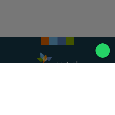
Landelijke uitvaartonderneming. Al meer dan 20
jaar uw vertrouwde partner voor een waardig
afscheid.
088 - 848 82 27
24/7 bereikbaar, dag en nacht