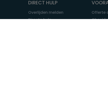
DIRECT HULP
VOORA
Overlijden melden
Offerte
Directe hulp
Checklis
Intakeformulier
Wat kost
Eerste 24 uur
Uitvaart 
Overlijden buitenland
Onze ui
Lokale uitvaart
OVER U
INFORMATIE & ADVIES
Wie is Ui
Infotheek
Contac
Vraag een expert
Redactie
Bedrijvengids
Redacti
Tarieven crematoria
Onze me
Nieuws & agenda