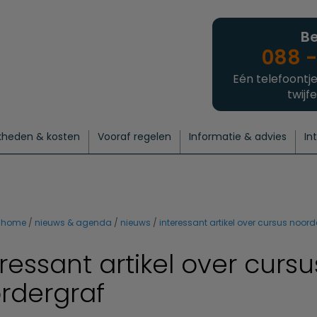
Be
088 -
Eén telefoontje
twijfe
kheden & kosten
Vooraf regelen
Informatie & advies
In
regelen
atie
 onze experts
hecklist uitvaart regelen
Waarom een uitvaart regelen?
Een laatste groet
Crematie regelen
Bedrijvengids
Intakeformulier
Thuisuitvaart crematie
Begrafenis regelen
Nieuws
Wensen vastleggen
Agenda
Offerte 
Intiem
Uitgebreid
Begrafenis Compleet
Natuurbegrafenis
Du
home
nieuws & agenda
nieuws
interessant artikel over cursus noord
ressant artikel over cursu
rdergraf