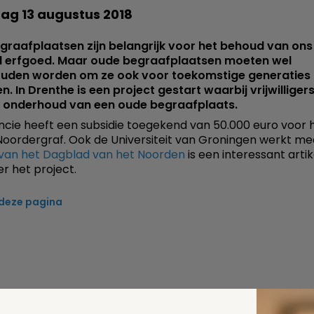
g 13 augustus 2018
raafplaatsen zijn belangrijk voor het behoud van ons
el erfgoed. Maar oude begraafplaatsen moeten wel
uden worden om ze ook voor toekomstige generaties 
n. In Drenthe is een project gestart waarbij vrijwilligers
t onderhoud van een oude begraafplaats.
ncie heeft een subsidie toegekend van 50.000 euro voor 
Noordergraf. Ook de Universiteit van Groningen werkt me
van het Dagblad van het Noorden
is een interessant artik
er het project.
 deze pagina