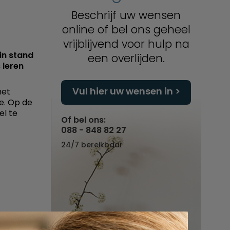
Beschrijf uw wensen
online of bel ons geheel
vrijblijvend voor hulp na
in stand
een overlijden.
 leren
Vul hier uw wensen in
het
e. Op de
el te
Of bel ons:
088 - 848 82 27
24/7 bereikbaar