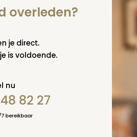
nd overleden?
n je direct.
je is voldoende.
l nu
848 82 27
4/7 bereikbaar