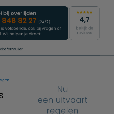
l bij overlijden
4,7
 848 82 27
(24/7)
bekijk de
 is voldoende, ook bij vragen of
reviews
l. Wij helpen je direct.
takeformulier
aanvragen
e crematie
Intakeformulier
Complete uitvaart
Contact
urzame uitvaart
Prijzen crematoria
ergraf
Nu
s
een uitvaart
regelen