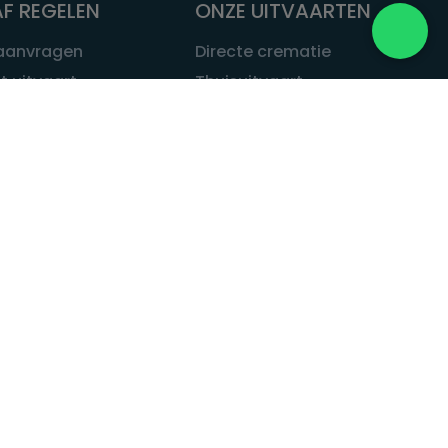
F REGELEN
ONZE UITVAARTEN
 aanvragen
Directe crematie
t uitvaart
Thuisuitvaart
 een uitvaart
Complete uitvaart
bij leven
Exclusieve uitvaart
tvaarten
Begrafenissen
Natuurbegrafenis
ITVAART.NL
Alle uitvaarten
tvaart.nl
t
 Uitvaart.nl
estatuut
rken