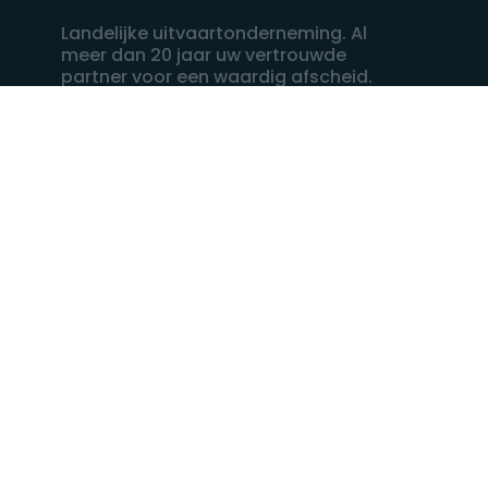
Landelijke uitvaartonderneming. Al
meer dan 20 jaar uw vertrouwde
partner voor een waardig afscheid.
088 - 848 82 27
24/7 bereikbaar, dag en nacht