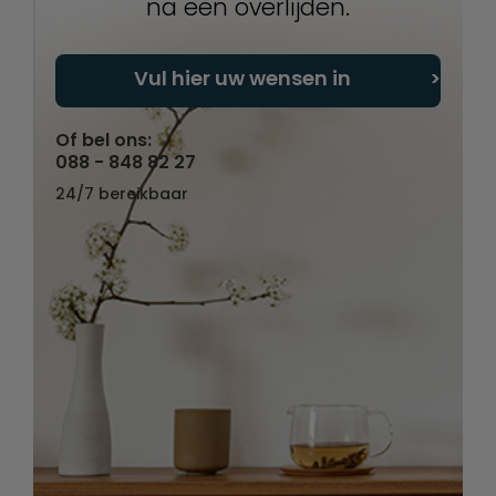
na een overlijden.
Vul hier uw wensen in
Of bel ons:
088 - 848 82 27
24/7 bereikbaar