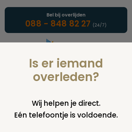
Bel bij overlijden
088 - 848 82 27
(24/7)
Is er iemand
Landelijke uitvaartonderneming
overleden?
Nieuws
Wij helpen je direct.
Eén telefoontje is voldoende.
U bent hier:
home
nieuws & agenda
nieuws
informatiemarkt over uitbreiding begraafplaats sliedrecht