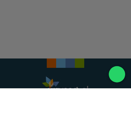
Landelijke uitvaartonderneming. Al meer dan 20
jaar uw vertrouwde partner voor een waardig
afscheid.