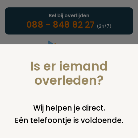
Bel bij overlijden
088 - 848 82 27
(24/7)
Is er iemand
Landelijke uitvaartonderneming
overleden?
Nieuws
Wij helpen je direct.
Eén telefoontje is voldoende.
U bent hier:
home
nieuws & agenda
nieuws
informatieavond  uw eigen keuze levenseinde