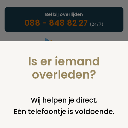
Bel bij overlijden
088 - 848 82 27
(24/7)
Is er iemand
Landelijke uitvaartonderneming
overleden?
Nieuws
Wij helpen je direct.
Eén telefoontje is voldoende.
U bent hier:
home
nieuws & agenda
nieuws
huisdier heeft
onzekere toekomst na overlijden baasje