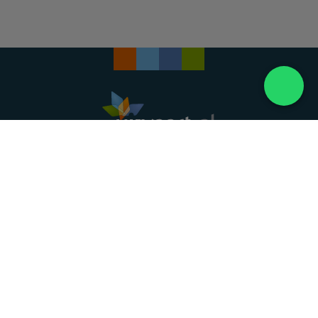
Landelijke uitvaartonderneming. Al meer dan 20
jaar uw vertrouwde partner voor een waardig
afscheid.
088 - 848 82 27
24/7 bereikbaar, dag en nacht
DIRECT HULP