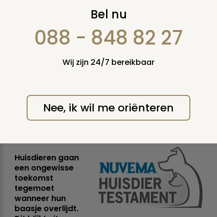
Huisdier heeft
Bel nu
onzekere toekomst
088 - 848 82 27
na overlijden baasje
Wij zijn 24/7 bereikbaar
Ruim 93% huisdiereigenaren
heeft niks vastgelegd over lot
huisdier, derde denkt hier niet
Nee, ik wil me oriënteren
over na
woensdag 6 maart 2013
Huisdieren gaan
een ongewisse
toekomst
tegemoet
wanneer hun
baasje overlijdt.