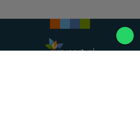
Landelijke uitvaartonderneming. Al meer dan 20
jaar uw vertrouwde partner voor een waardig
afscheid.
088 - 848 82 27
24/7 bereikbaar, dag en nacht
DIRECT HULP