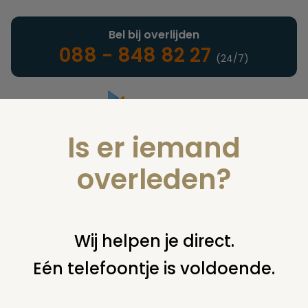
Bel bij overlijden
088 - 848 82 27
(24/7)
Is er iemand
Landelijke uitvaartonderneming
overleden?
Nieuws
Wij helpen je direct.
Eén telefoontje is voldoende.
U bent hier:
home
nieuws & agenda
nieuws
heumen
maakt beleid voor begraven in eigen grond