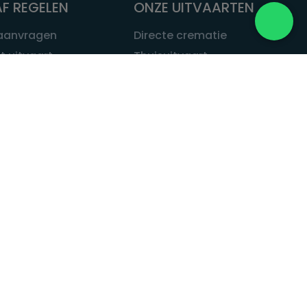
F REGELEN
ONZE UITVAARTEN
 aanvragen
Directe crematie
t uitvaart
Thuisuitvaart
 een uitvaart
Complete uitvaart
bij leven
Exclusieve uitvaart
tvaarten
Begrafenissen
Natuurbegrafenis
ITVAART.NL
Alle uitvaarten
tvaart.nl
t
 Uitvaart.nl
estatuut
rken