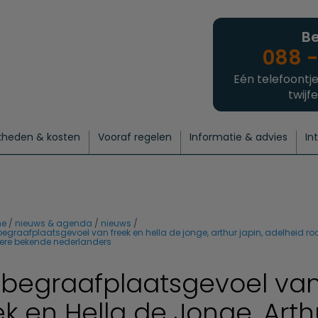
Be
088 -
Eén telefoontje
twijfe
kheden & kosten
Vooraf regelen
Informatie & advies
In
regelen
atie
 onze experts
hecklist uitvaart regelen
Waarom een uitvaart regelen?
Een laatste groet
Crematie regelen
Bedrijvengids
Intakeformulier
Thuisuitvaart crematie
Begrafenis regelen
Nieuws
Wensen vastleggen
Agenda
Offerte 
Intiem
Uitgebreid
Begrafenis Compleet
Natuurbegrafenis
Du
e
nieuws & agenda
nieuws
begraafplaatsgevoel van freek en hella de jonge, arthur japin, adelheid r
ere bekende nederlanders
 begraafplaatsgevoel va
ek en Hella de Jonge, Arth