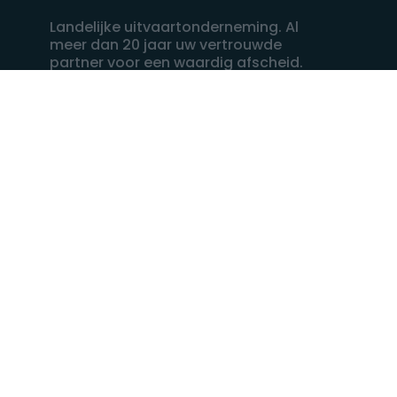
Landelijke uitvaartonderneming. Al
meer dan 20 jaar uw vertrouwde
partner voor een waardig afscheid.
088 - 848 82 27
24/7 bereikbaar, dag en nacht