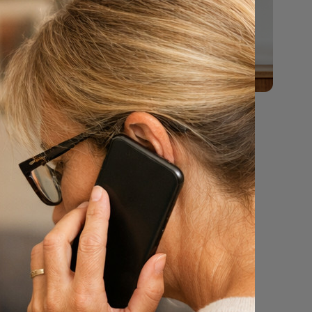
laats
ad van de
aar
lapjes op
oord van
27 cm –
p
LOB en