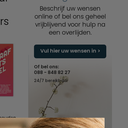
5
Beschrijf uw wensen
online of bel ons geheel
rs
vrijblijvend voor hulp na
een overlijden.
Vul hier uw wensen in
Of bel ons:
088 - 848 82 27
24/7 bereikbaar
ehouden
dan