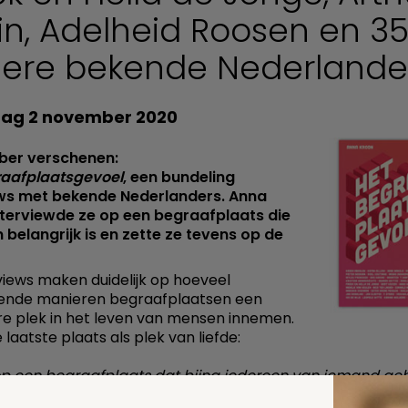
in, Adelheid Roosen en 3
ere bekende Nederlande
g 2 november 2020
ber verschenen:
raafplaatsgevoel
, een bundeling
ews met bekende Nederlanders. Anna
terviewde ze op een begraafplaats die
 belangrijk is en zette ze tevens op de
views maken duidelijk op hoeveel
lende manieren begraafplaatsen een
re plek in het leven van mensen innemen.
e laatste plaats als plek van liefde:
 op een begraafplaats dat bijna iedereen van iemand g
at vrijwel iedereen wel door iemand gemist wordt. Als je 