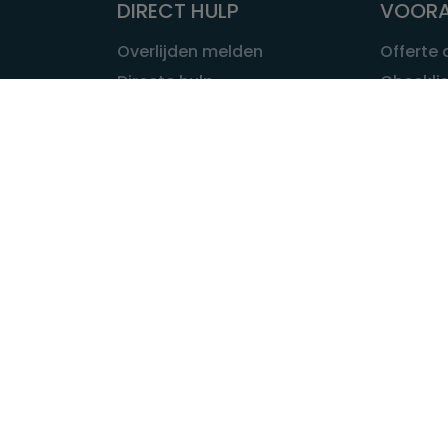
DIRECT HULP
VOORA
Overlijden melden
Offerte
Directe hulp
Checklis
Intakeformulier
Wat kost
Eerste 24 uur
Uitvaart 
Overlijden buitenland
Onze ui
Lokale uitvaart
OVER U
INFORMATIE & ADVIES
Wie is Ui
Infotheek
Contac
Vraag een expert
Redactie
Bedrijvengids
Redacti
Tarieven crematoria
Onze me
Nieuws & agenda