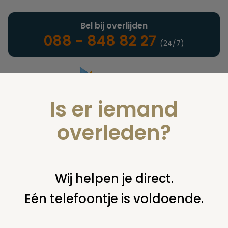
Bel bij overlijden
088 - 848 82 27
(24/7)
Is er iemand
Landelijke uitvaartonderneming
overleden?
Nieuws
Wij helpen je direct.
Eén telefoontje is voldoende.
U bent hier:
home
nieuws & agenda
nieuws
herinner mij
zoals ik ben