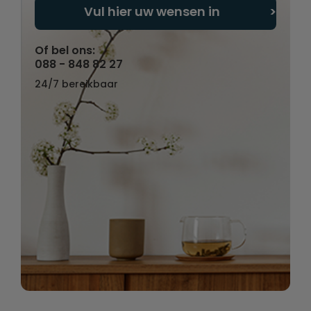
Vul hier uw wensen in
Of bel ons:
088 - 848 82 27
24/7 bereikbaar