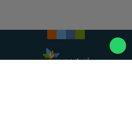
Landelijke uitvaartonderneming. Al meer dan 20
jaar uw vertrouwde partner voor een waardig
afscheid.
088 - 848 82 27
24/7 bereikbaar, dag en nacht