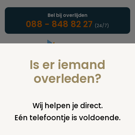
Bel bij overlijden
088 - 848 82 27
(24/7)
Is er iemand
Landelijke uitvaartonderneming
overleden?
Nieuws
Wij helpen je direct.
Eén telefoontje is voldoende.
U bent hier:
home
nieuws & agenda
nieuws
greenupdate:
nieuwsbrief van de 'groene' uitvaartondernemers