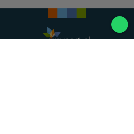
Landelijke uitvaartonderneming. Al meer dan 20
jaar uw vertrouwde partner voor een waardig
afscheid.
088 - 848 82 27
24/7 bereikbaar, dag en nacht
DIRECT HULP
Overlijden melden