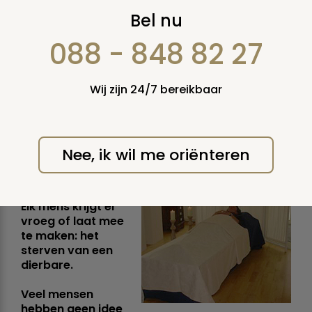
Geja van de
Bel nu
Wetering organiseert
088 - 848 82 27
nieuwe workshops:
Wij zijn 24/7 bereikbaar
De laatste verzorging
en opbaring
Nee, ik wil me oriënteren
zondag 17 juli 2005
Elk mens krijgt er
vroeg of laat mee
te maken: het
sterven van een
dierbare.
Veel mensen
hebben geen idee