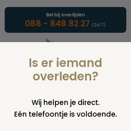
Bel bij overlijden
088 - 848 82 27
(24/7)
Is er iemand
Landelijke uitvaartonderneming
overleden?
Nieuws
Wij helpen je direct.
Eén telefoontje is voldoende.
U bent hier:
home
nieuws & agenda
nieuws
geen
registratieplicht meer voor uitvaartbezoekers