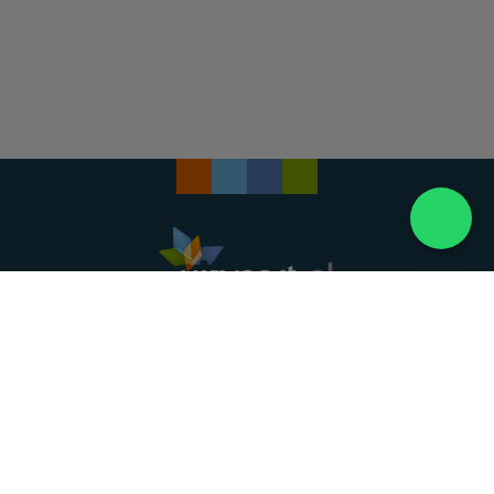
Landelijke uitvaartonderneming. Al meer dan 20
jaar uw vertrouwde partner voor een waardig
afscheid.
088 - 848 82 27
24/7 bereikbaar, dag en nacht