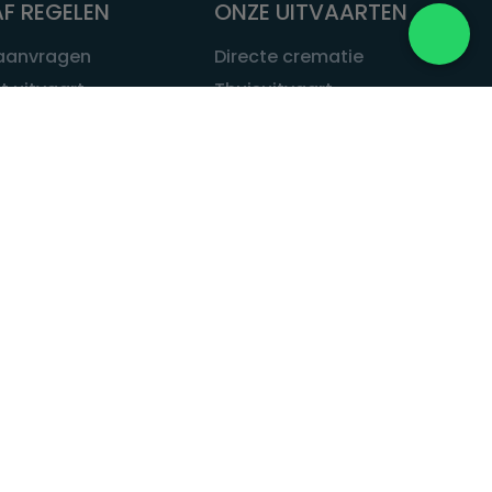
F REGELEN
ONZE UITVAARTEN
 aanvragen
Directe crematie
t uitvaart
Thuisuitvaart
 een uitvaart
Complete uitvaart
bij leven
Exclusieve uitvaart
tvaarten
Begrafenissen
Natuurbegrafenis
ITVAART.NL
Alle uitvaarten
tvaart.nl
t
 Uitvaart.nl
estatuut
rken