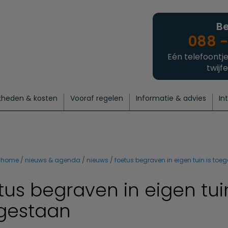
Be
088 -
Eén telefoontje
twijfe
kheden & kosten
Vooraf regelen
Informatie & advies
In
regelen
atie
 onze experts
hecklist uitvaart regelen
Waarom een uitvaart regelen?
Een laatste groet
Crematie regelen
Bedrijvengids
Intakeformulier
Thuisuitvaart crematie
Begrafenis regelen
Nieuws
Wensen vastleggen
Agenda
Offerte 
Intiem
Uitgebreid
Begrafenis Compleet
Natuurbegrafenis
Du
home
nieuws & agenda
nieuws
foetus begraven in eigen tuin is toe
tus begraven in eigen tuin
gestaan