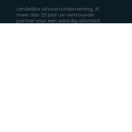
Landelijke uitvaartonderneming. Al
meer dan 20 jaar uw vertrouwde
partner voor een waardig afscheid.
088 - 848 82 27
24/7 bereikbaar, dag en nacht