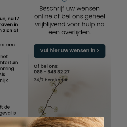
Beschrijf uw wensen
online of bel ons geheel
un, na 17
vrijblijvend voor hulp na
aven in
n zich af
een overlijden.
eer een
Vul hier uw wensen in
 het
htertuin
Of bel ons:
emming
088 - 848 82 27
Als
lijk
24/7 bereikbaar
dt de
geval is