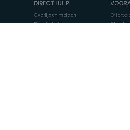
DIRECT HULP
VOORA
Overlijden melden
Offerte
Directe hulp
Checklis
Intakeformulier
Wat kost
Eerste 24 uur
Uitvaart 
Overlijden buitenland
Onze ui
Lokale uitvaart
OVER U
INFORMATIE & ADVIES
Wie is Ui
Infotheek
Contac
Vraag een expert
Redactie
Bedrijvengids
Redacti
Tarieven crematoria
Onze me
Nieuws & agenda