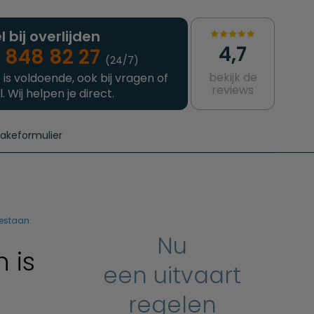
l bij overlijden
4,7
 848 82 27
(24/7)
bekijk de
 is voldoende, ook bij vragen of
reviews
l. Wij helpen je direct.
takeformulier
aanvragen
e crematie
Intakeformulier
Complete uitvaart
Contact
urzame uitvaart
Prijzen crematoria
gestaan
Nu
 is
een uitvaart
regelen