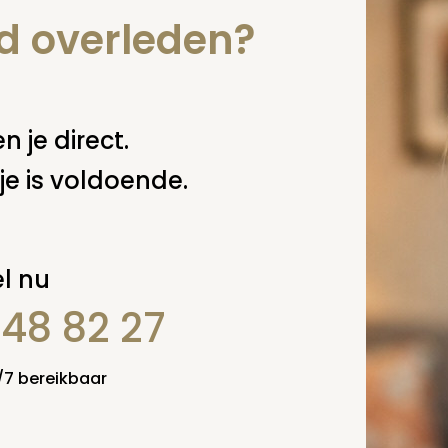
nd overleden?
 deze pagina
n je direct.
je is voldoende.
l nu
848 82 27
4/7 bereikbaar