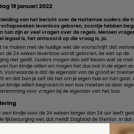
ag 19 januari 2022
leiding van het bericht over de Hattemse ouders die h
schapsweken levenloos geboren, zoontje hebben begr
n tuin zijn er veel vragen over de regels. Mensen vrage
el legaal is, het antwoord op die vraag is, ja.
t te maken met de huidige wet die voorschrijft dat wann
oor de 24 weken levenloos wordt geboren, de wet op de
rging niet geldt. Ouders mogen dan zelf kiezen wat ze met
van hun kindje willen en mogen het dus ook in de eigen ac
. Voorwaarde is dat de eigenaar van de grond er toest
t en dat ben je zelf als het om je eigen huis en tuin gaat. 
un kindje willen begraven in een bos moeten ze daar eigen
estemming voor vragen bij de eigenaar van het bos.
dering
een kindje voor de 24 weken langer dan 24 uur leeft gel
e lijkbezorging wel, dat meldt Dagblad de Stentor. In dat 
aart verplicht en moet er dus een begrafenis op een
laats.