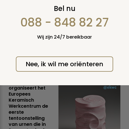
Eerste urnen
Bel nu
tentoonstelling in
088 - 848 82 27
Europa te zien in
Wij zijn 24/7 bereikbaar
Oisterwijk
dinsdag 12 september 2017
Nee, ik wil me oriënteren
Vanaf 2 november
tot en met 4
februari 2018
organiseert het
Europees
Keramisch
Werkcentrum de
eerste
tentoonstelling
van urnen die in