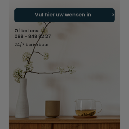
Vul hier uw wensen in
Of bel ons:
088 - 848 82 27
24/7 bereikbaar