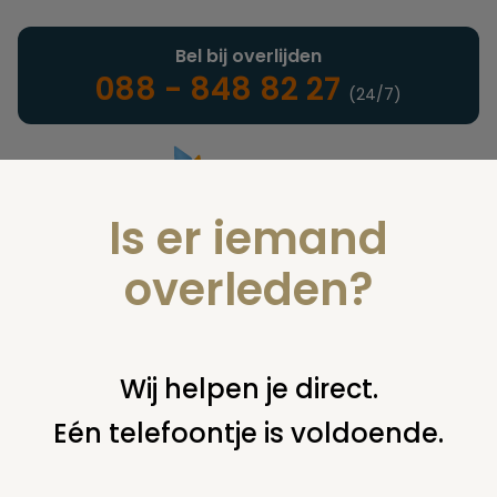
Bel bij overlijden
088 - 848 82 27
(24/7)
Is er iemand
Landelijke uitvaartonderneming
overleden?
Nieuws
Wij helpen je direct.
Eén telefoontje is voldoende.
U bent hier:
home
nieuws & agenda
nieuws
eerste
nederlandse huisdieren uitvaartbeurs