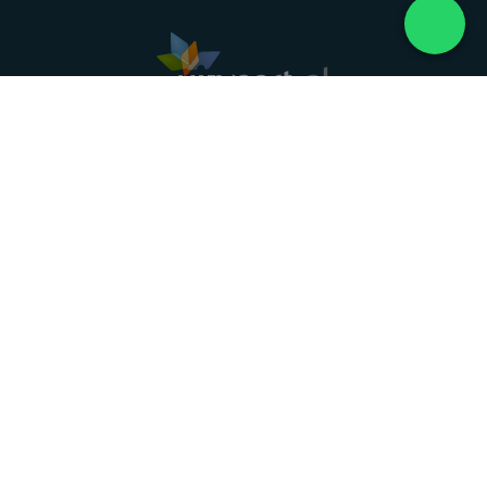
Landelijke uitvaartonderneming. Al meer dan 20
jaar uw vertrouwde partner voor een waardig
afscheid.
088 - 848 82 27
24/7 bereikbaar, dag en nacht
DIRECT HULP
Overlijden melden
Directe hulp
Intakeformulier