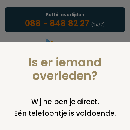
Bel bij overlijden
088 - 848 82 27
(24/7)
Is er iemand
Landelijke uitvaartonderneming
overleden?
Nieuws
Wij helpen je direct.
Eén telefoontje is voldoende.
U bent hier:
home
nieuws & agenda
nieuws
dr. c.j.
vaillantfonds maakt ondersteuning projecten bekend