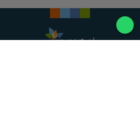
Landelijke uitvaartonderneming. Al meer dan 20
jaar uw vertrouwde partner voor een waardig
afscheid.
088 - 848 82 27
24/7 bereikbaar, dag en nacht
DIRECT HULP
Overlijden melden