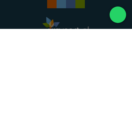
Landelijke uitvaartonderneming. Al meer dan 20
jaar uw vertrouwde partner voor een waardig
afscheid.
088 - 848 82 27
24/7 bereikbaar, dag en nacht
DIRECT HULP
Overlijden melden
Directe hulp