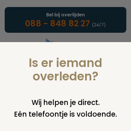
Bel bij overlijden
088 - 848 82 27
(24/7)
Is er iemand
Landelijke uitvaartonderneming
overleden?
Nieuws
Wij helpen je direct.
Eén telefoontje is voldoende.
U bent hier:
home
nieuws & agenda
nieuws
door corona
veel meer inbraken tijdens uitvaarten